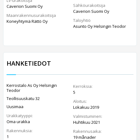
LV-urakoitsija
Sähköurakoitsija
Caverion Suomi Oy
Caverion Suomi Oy
Maanrakennusurakoitsija
Taloyhtiö
Koneyhtymä Rättö Oy
Asunto Oy Helsingin Teodor
HANKETIEDOT
Kerrostalo As Oy Helsingin
Kerroksia:
Teodor
5
Teollisuuskatu 32
Aloitus:
Uusimaa
Lokakuu 2019
Urakkatyyppi:
Valmistuminen:
Oma urakka
Huhtikuu 2021
Rakennuksia:
Rakennusaika:
1
19 månader