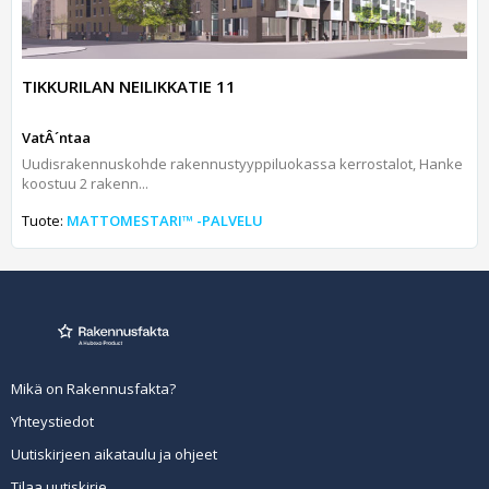
TIKKURILAN NEILIKKATIE 11
VatÂ´ntaa
Uudisrakennuskohde rakennustyyppiluokassa kerrostalot, Hanke
koostuu 2 rakenn...
Tuote:
MATTOMESTARI™ -PALVELU
Mikä on Rakennusfakta?
Yhteystiedot
Uutiskirjeen aikataulu ja ohjeet
Tilaa uutiskirje