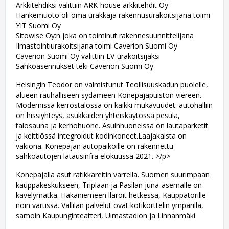
Arkkitehdiksi valittiin ARK-house arkkitehdit Oy
Hankemuoto oli oma urakkaja rakennusurakoitsijana toimi
YIT Suomi Oy
Sitowise Oy:n joka on toiminut rakennesuunnittelijana
Ilmastointiurakoitsijana toimi Caverion Suomi Oy
Caverion Suomi Oy valittiin LV-urakoitsijaksi
Sähköasennukset teki Caverion Suomi Oy
Helsingin Teodor on valmistunut Teollisuuskadun puolelle,
alueen rauhalliseen sydämeen Konepajapuiston viereen.
Modernissa kerrostalossa on kaikki mukavuudet: autohalliin
on hissiyhteys, asukkaiden yhteiskäytössä pesula,
talosauna ja kerhohuone. Asuinhuoneissa on lautaparketit
ja keittiössä integroidut kodinkoneet.Laajakaista on
vakiona. Konepajan autopaikoille on rakennettu
sähköautojen latausinfra elokuussa 2021. >/p>
Konepajalla asut ratikkareitin varrella. Suomen suurimpaan
kauppakeskukseen, Triplaan ja Pasilan juna-asemalle on
kävelymatka. Hakaniemeen fillaroit hetkessä, Kauppatorille
noin vartissa. Vallilan palvelut ovat kotikorttelin ympärillä,
samoin Kaupunginteatteri, Uimastadion ja Linnanmäki.