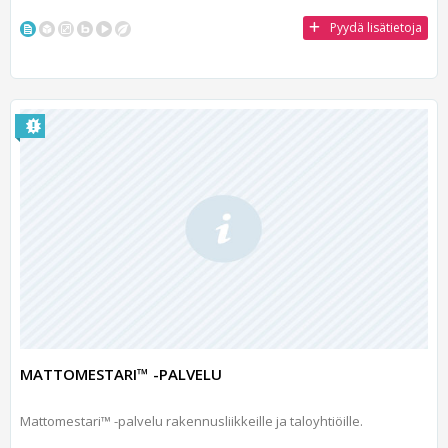
Pyydä lisätietoja
MATTOMESTARI™ -PALVELU
Mattomestari™ -palvelu rakennusliikkeille ja taloyhtiöille.