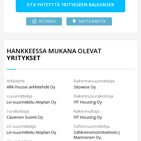
OTA YHTEYTTÄ YRITYKSEEN BALKONSER
KOTISIVU
NÄYTÄ KARTTA
HANKKEESSA MUKANA OLEVAT
YRITYKSET
Arkkitehti
Rakennesuunnittelija
ARK-house arkkitehdit Oy
Sitowise Oy
I-suunnittelija
Rakennusurakoitsija
Lvi-suunnittelu Amplan Oy
YIT Housing Oy
I-urakoitsija
Rakennuttaja
Caverion Suomi Oy
YIT Housing Oy
LV-suunnittelija
Sähkösuunnittelija
Lvi-suunnittelu Amplan Oy
Sähköinsinööritoimisto J
Mannonen Oy