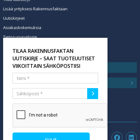
Lisää yrityksesi Rakennusfaktaan
Uutiskirjeet
Asiakaskokemuksia
Tietosuojaseloste
Newsletter info in English
TILAA RAKENNUSFAKTAN
Tilaa uutiskirje
UUTISKIRJE – SAAT TUOTEUUTISET
VIIKOITTAIN SÄHKÖPOSTIISI
SULJE