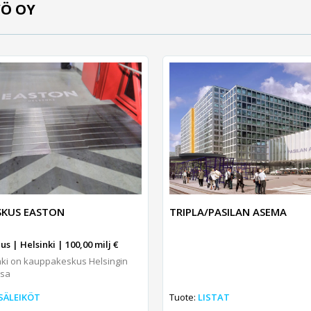
YÖ OY
SKUS EASTON
TRIPLA/PASILAN ASEMA
s | Helsinki | 100,00 milj €
nki on kauppakeskus Helsingin
ssa
SÄLEIKÖT
Tuote:
LISTAT