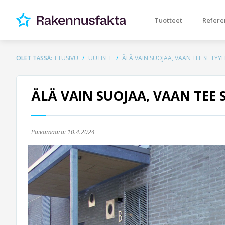
Tuotteet
Refere
OLET TÄSSÄ:
ETUSIVU
UUTISET
ÄLÄ VAIN SUOJAA, VAAN TEE SE TYYL
ÄLÄ VAIN SUOJAA, VAAN TEE S
Päivämäärä:
10.4.2024
Previous