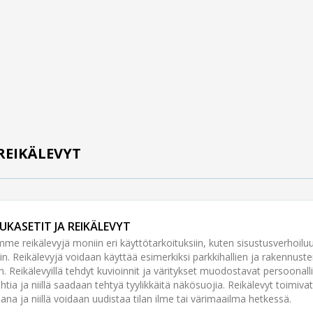
 REIKÄLEVYT
VUKASETIT JA REIKÄLEVYT
me reikälevyjä moniin eri käyttötarkoituksiin, kuten sisustusverhoilu
ihin. Reikälevyjä voidaan käyttää esimerkiksi parkkihallien ja rakennuste
n. Reikälevyillä tehdyt kuvioinnit ja väritykset muodostavat persoonalli
ohtia ja niillä saadaan tehtyä tyylikkäitä näkösuojia. Reikälevyt toimiva
ajana ja niillä voidaan uudistaa tilan ilme tai värimaailma hetkessä.