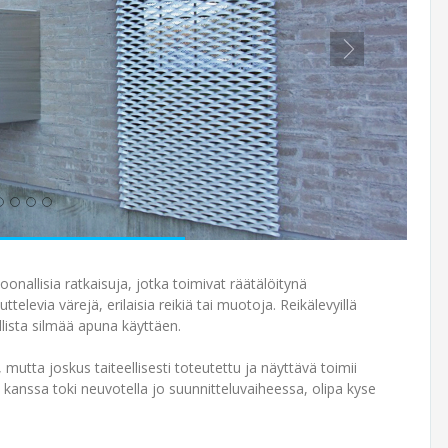
rsoonallisia ratkaisuja, jotka toimivat räätälöitynä
ttelevia värejä, erilaisia reikiä tai muotoja. Reikälevyillä
llista silmää apuna käyttäen.
mutta joskus taiteellisesti toteutettu ja näyttävä toimii
kanssa toki neuvotella jo suunnitteluvaiheessa, olipa kyse