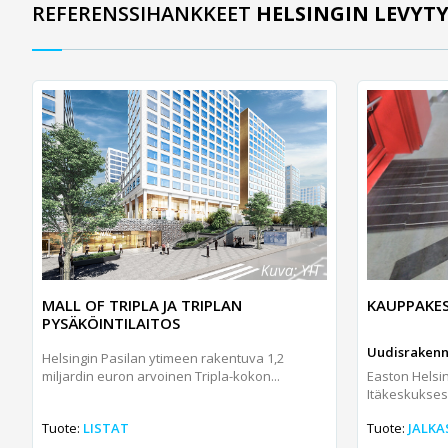
REFERENSSIHANKKEET
HELSINGIN LEVYT
MALL OF TRIPLA JA TRIPLAN
KAUPPAKE
PYSÄKÖINTILAITOS
Uudisrakennu
Helsingin Pasilan ytimeen rakentuva 1,2
miljardin euron arvoinen Tripla-kokon...
Easton Helsi
Itäkeskukse
Tuote:
LISTAT
Tuote:
JALKA