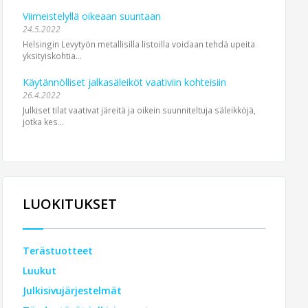
Viimeistelyllä oikeaan suuntaan
24.5.2022
Helsingin Levytyön metallisilla listoilla voidaan tehdä upeita
yksityiskohtia...
Käytännölliset jalkasäleiköt vaativiin kohteisiin
26.4.2022
Julkiset tilat vaativat järeitä ja oikein suunniteltuja säleikköjä,
jotka kes...
LUOKITUKSET
Terästuotteet
Luukut
Julkisivujärjestelmät