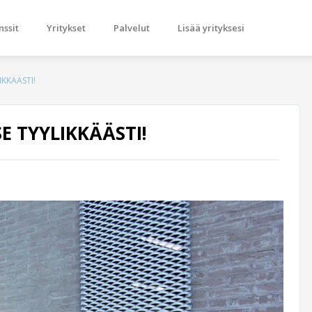
nssit
Yritykset
Palvelut
Lisää yrityksesi
IKKÄÄSTI!
E TYYLIKKÄÄSTI!
Next