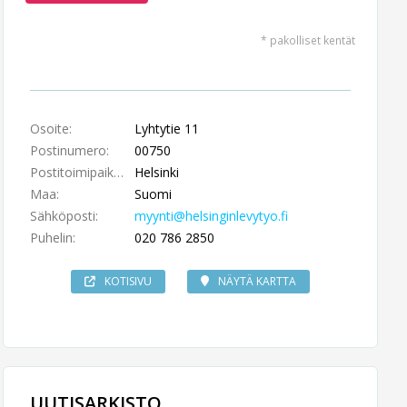
* pakolliset kentät
Osoite:
Lyhtytie 11
Postinumero:
00750
Postitoimipaikka:
Helsinki
Maa:
Suomi
Sähköposti:
myynti@helsinginlevytyo.fi
Puhelin:
020 786 2850
KOTISIVU
NÄYTÄ KARTTA
UUTISARKISTO