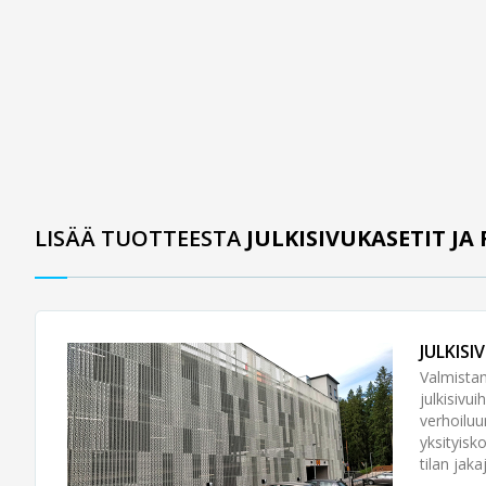
LISÄÄ TUOTTEESTA
JULKISIVUKASETIT JA
JULKISI
Valmistam
julkisivu
verhoiluu
yksityisk
tilan jak