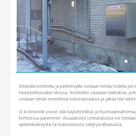
Erilaisilla koteloilla ja peitelevyillä voidaan tehdä todella pe
haasteellisissakin tiloissa. Koteloihin saadaan lukituksia, puhu
voidaan tehdä esteettisiä kokonaisuuksia ja jakaa tila taitee
IV-koteloinnit voivat olla käytännöllisiä ja huomaamattomia, 
kohteessa paremmin. Visuaalisista toteutuksista voi meidän 
apilareikälevystä tai kokonaisesta säilytysratkaisusta.