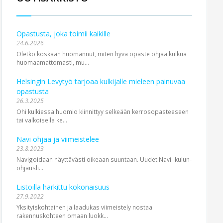
Opastusta, joka toimii kaikille
24.6.2026
Oletko koskaan huomannut, miten hyvä opaste ohjaa kulkua
huomaamattomasti, mu...
Helsingin Levytyö tarjoaa kulkijalle mieleen painuvaa
opastusta
26.3.2025
Ohi kulkiessa huomio kiinnittyy selkeään kerrosopasteeseen
tai valkoisella ke...
Navi ohjaa ja viimeistelee
23.8.2023
Navigoidaan näyttävästi oikeaan suuntaan. Uudet Navi -kulun­
ohjaus­li...
Listoilla harkittu kokonaisuus
27.9.2022
Yksityiskohtainen ja laadukas viimeistely nostaa
rakennuskohteen omaan luokk...