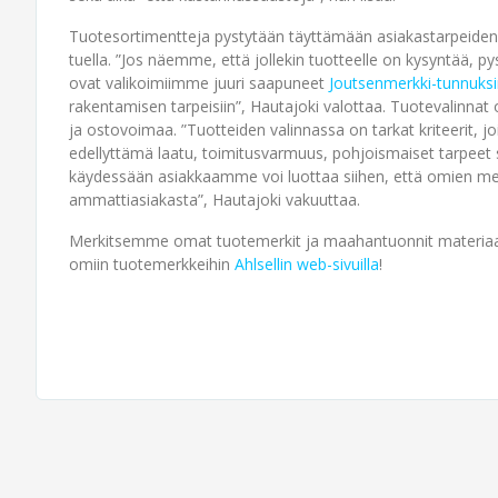
Tuotesortimentteja pystytään täyttämään asiakastarpeiden 
tuella. ”Jos näemme, että jollekin tuotteelle on kysyntää
ovat valikoimiimme juuri saapuneet
Joutsenmerkki-tunnuksin
rakentamisen tarpeisiin”, Hautajoki valottaa. Tuotevalinna
ja ostovoimaa. ”Tuotteiden valinnassa on tarkat kriteerit, 
edellyttämä laatu, toimitusvarmuus, pohjoismaiset tarpeet sää
käydessään asiakkaamme voi luottaa siihen, että omien mer
ammattiasiakasta”, Hautajoki vakuuttaa.
Merkitsemme omat tuotemerkit ja maahantuonnit materiaalei
omiin tuotemerkkeihin
Ahlsellin web-sivuilla
!