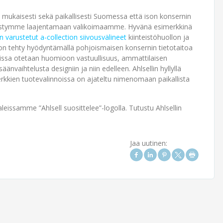
mukaisesti sekä paikallisesti Suomessa että ison konsernin
, pystymme laajentamaan valikoimaamme. Hyvänä esimerkkinä
 varustetut a-collection siivousvälineet
kiinteistöhuollon ja
t on tehty hyödyntämällä pohjoismaisen konsernin tietotaitoa
joissa otetaan huomioon vastuullisuus, ammattilaisen
nvaihtelusta designiin ja niin edelleen. Ahlsellin hyllyllä
kkien tuotevalinnoissa on ajateltu nimenomaan paikallista
ssamme ”Ahlsell suosittelee”-logolla. Tutustu Ahlsellin
Jaa uutinen: