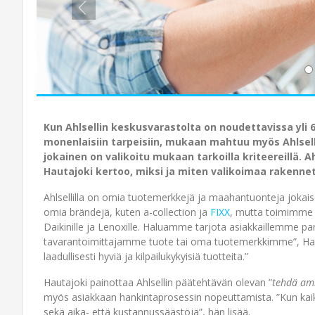
Kun Ahlsellin keskusvarastolta on noudettavissa yli 
monenlaisiin tarpeisiin, mukaan mahtuu myös Ahlsel
jokainen on valikoitu mukaan tarkoilla kriteereillä.
Hautajoki kertoo, miksi ja miten valikoimaa rakenne
Ahlsellilla on omia tuotemerkkejä ja maahantuonteja jokaisel
omia brändejä, kuten a-collection ja
FIXX
, mutta toimimme m
Daikinille ja Lenoxille. Haluamme tarjota asiakkaillemme par
tavarantoimittajamme tuote tai oma tuotemerkkimme”, Hau
laadullisesti hyviä ja kilpailukykyisiä tuotteita.”
Hautajoki painottaa Ahlsellin päätehtävän olevan ”
tehdä am
myös asiakkaan hankintaprosessin nopeuttamista. ”Kun kaike
sekä aika- että kustannussäästöjä”, hän lisää.