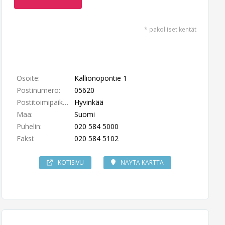
* pakolliset kentät
Osoite:
Kallionopontie 1
Postinumero:
05620
Postitoimipaikka:
Hyvinkää
Maa:
Suomi
Puhelin:
020 584 5000
Faksi:
020 584 5102
KOTISIVU
NÄYTÄ KARTTA