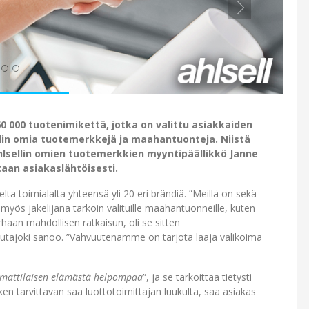
60 000 tuotenimikettä, jotka on valittu asiakkaiden
lin omia tuotemerkkejä ja maahantuonteja. Niistä
 Ahlsellin omien tuotemerkkien myyntipäällikkö Janne
taan asiakaslähtöisesti.
ta toimialalta yhteensä yli 20 eri brändiä. ”Meillä on sekä
yös jakelijana tarkoin valituille maahantuonneille, kuten
haan mahdollisen ratkaisun, oli se sitten
tajoki sanoo. ”Vahvuutenamme on tarjota laaja valikoima
mattilaisen elämästä helpompaa
”, ja se tarkoittaa tietysti
n tarvittavan saa luottotoimittajan luukulta, saa asiakas