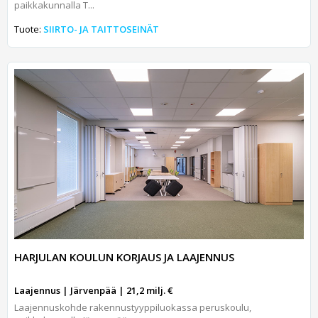
paikkakunnalla T...
Tuote:
SIIRTO- JA TAITTOSEINÄT
HARJULAN KOULUN KORJAUS JA LAAJENNUS
Laajennus | Järvenpää | 21,2 milj. €
Laajennuskohde rakennustyyppiluokassa peruskoulu,