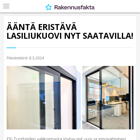
ÄÄNTÄ ERISTÄVÄ
LASILIUKUOVI NYT SAATAVILLA!
Päivämäärä:
8.5.2024
FP-Tuotteiden valikoimasta löytyy nyt uusi ja innovatiivinen