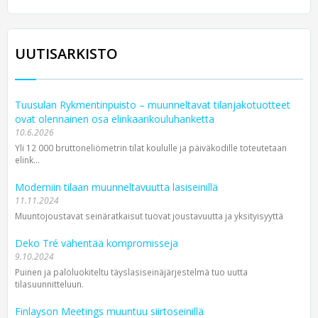
UUTISARKISTO
Tuusulan Rykmentinpuisto – muunneltavat tilanjakotuotteet
ovat olennainen osa elinkaarikouluhanketta
10.6.2026
Yli 12 000 bruttoneliömetrin tilat koululle ja päiväkodille toteutetaan
elink...
Moderniin tilaan muunneltavuutta lasiseinillä
11.11.2024
Muuntojoustavat seinäratkaisut tuovat joustavuutta ja yksityisyyttä
Deko Tré vähentää kompromisseja
9.10.2024
Puinen ja paloluokiteltu täyslasiseinäjärjestelmä tuo uutta
tilasuunnitteluun.
Finlayson Meetings muuntuu siirtoseinillä