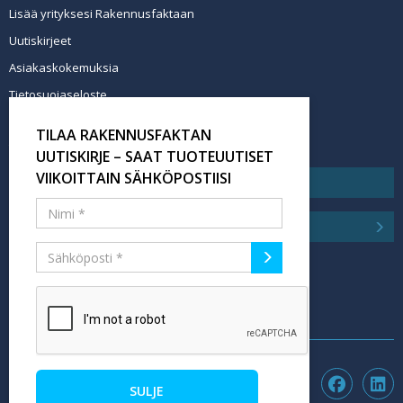
Lisää yrityksesi Rakennusfaktaan
Uutiskirjeet
Asiakaskokemuksia
Tietosuojaseloste
Newsletter info in English
TILAA RAKENNUSFAKTAN
Tilaa uutiskirje
UUTISKIRJE – SAAT TUOTEUUTISET
VIIKOITTAIN SÄHKÖPOSTIISI
SULJE