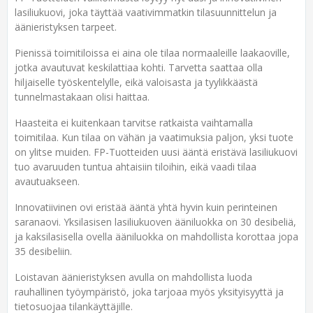
lasiliukuovi, joka täyttää vaativimmatkin tilasuunnittelun ja
äänieristyksen tarpeet.
Pienissä toimitiloissa ei aina ole tilaa normaaleille laakaoville,
jotka avautuvat keskilattiaa kohti. Tarvetta saattaa olla
hiljaiselle työskentelylle, eikä valoisasta ja tyylikkäästä
tunnelmastakaan olisi haittaa.
Haasteita ei kuitenkaan tarvitse ratkaista vaihtamalla
toimitilaa. Kun tilaa on vähän ja vaatimuksia paljon, yksi tuote
on ylitse muiden. FP-Tuotteiden uusi ääntä eristävä lasiliukuovi
tuo avaruuden tuntua ahtaisiin tiloihin, eikä vaadi tilaa
avautuakseen.
Innovatiivinen ovi eristää ääntä yhtä hyvin kuin perinteinen
saranaovi. Yksilasisen lasiliukuoven ääniluokka on 30 desibeliä,
ja kaksilasisella ovella ääniluokka on mahdollista korottaa jopa
35 desibeliin.
Loistavan äänieristyksen avulla on mahdollista luoda
rauhallinen työympäristö, joka tarjoaa myös yksityisyyttä ja
tietosuojaa tilankäyttäjille.