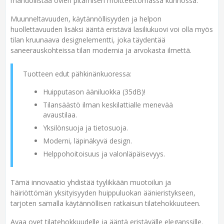
mahdollistaa ovien pitämisen moitteettomassa kunnossa.
Muunneltavuuden, käytännöllisyyden ja helpon
huollettavuuden lisäksi ääntä eristävä lasiliukuovi voi olla myös
tilan kruunaava designelementti, joka täydentää
saneerauskohteissa tilan modernia ja arvokasta ilmettä.
Tuotteen edut pähkinänkuoressa:
Huipputason ääniluokka (35dB)!
Tilansäästö ilman keskilattialle menevää
avaustilaa.
Yksilönsuoja ja tietosuoja.
Moderni, läpinäkyvä design.
Helppohoitoisuus ja valonläpäisevyys.
Tämä innovaatio yhdistää tyylikkään muotoilun ja
häiriöttömän yksityisyyden huippuluokan äänieristykseen,
tarjoten samalla käytännöllisen ratkaisun tilatehokkuuteen.
Avaa ovet tilatehokkuudelle ja ääntä eristävälle eleganssille.