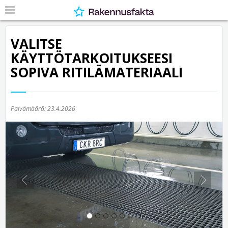
VALITSE
KÄYTTÖTARKOITUKSEESI
SOPIVA RITILÄMATERIAALI
Päivämäärä:
23.4.2026
Previous
Nex