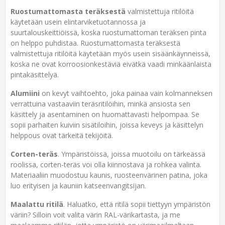
Ruostumattomasta teräksestä
valmistettuja ritilöitä
käytetään usein elintarviketuotannossa ja
suurtalouskeittiöissä, koska ruostumattoman teräksen pinta
on helppo puhdistaa. Ruostumattomasta teräksestä
valmistettuja ritilöitä käytetään myös usein sisäänkäynneissä,
koska ne ovat korroosionkestäviä eivätkä vaadi minkäänlaista
pintakäsittelyä.
Alumiini
on kevyt vaihtoehto, joka painaa vain kolmanneksen
verrattuina vastaaviin teräsritilöihin, minkä ansiosta sen
käsittely ja asentaminen on huomattavasti helpompaa. Se
sopii parhaiten kuiviin sisätiloihin, joissa keveys ja käsittelyn
helppous ovat tärkeitä tekijöitä.
Corten-teräs
. Ympäristöissä, joissa muotoilu on tärkeässä
roolissa, corten-teräs voi olla kiinnostava ja rohkea valinta.
Materiaaliin muodostuu kaunis, ruosteenvärinen patina, joka
luo erityisen ja kauniin katseenvangitsijan.
Maalattu ritilä
. Haluatko, että ritilä sopii tiettyyn ympäristön
väriin? Silloin voit valita värin RAL-värikartasta, ja me