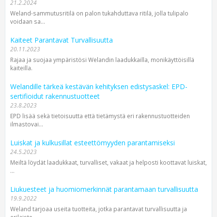
21.2.2024
Weland-sammutusritilä on palon tukahduttava ritilä, jolla tulipalo
voidaan sa...
Kaiteet Parantavat Turvallisuutta
20.11.2023
Rajaa ja suojaa ympäristösi Welandin laadukkailla, monikäyttöisillä
kaiteilla.
Welandille tärkeä kestävän kehityksen edistysaskel: EPD-
sertifioidut rakennustuotteet
23.8.2023
EPD lisää sekä tietoisuutta että tietämystä eri rakennustuotteiden
ilmastovai...
Luiskat ja kulkusillat esteettömyyden parantamiseksi
24.5.2023
Meiltä löydät laadukkaat, turvalliset, vakaat ja helposti koottavat luiskat,
...
Liukuesteet ja huomiomerkinnät parantamaan turvallisuutta
19.9.2022
Weland tarjoaa useita tuotteita, jotka parantavat turvallisuutta ja