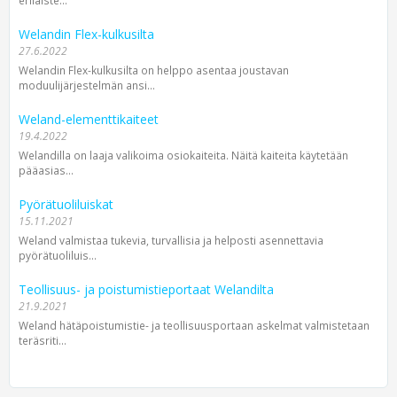
erilaiste...
Welandin Flex-kulkusilta
27.6.2022
Welandin Flex-kulkusilta on helppo asentaa joustavan
moduulijärjestelmän ansi...
Weland-elementtikaiteet
19.4.2022
Welandilla on laaja valikoima osiokaiteita. Näitä kaiteita käytetään
pääasias...
Pyörätuoliluiskat
15.11.2021
Weland valmistaa tukevia, turvallisia ja helposti asennettavia
pyörätuoliluis...
Teollisuus- ja poistumistieportaat Welandilta
21.9.2021
Weland hätäpoistumistie- ja teollisuusportaan askelmat valmistetaan
teräsriti...