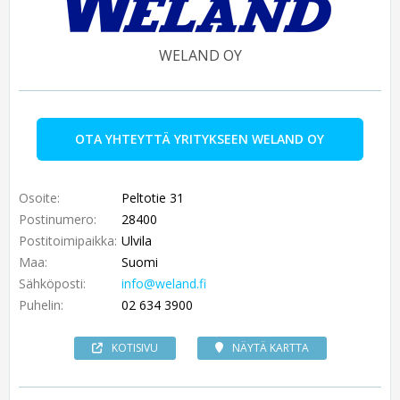
WELAND OY
OTA YHTEYTTÄ YRITYKSEEN WELAND OY
Osoite:
Peltotie 31
Postinumero:
28400
Postitoimipaikka:
Ulvila
Maa:
Suomi
Sähköposti:
info@weland.fi
Puhelin:
02 634 3900
KOTISIVU
NÄYTÄ KARTTA