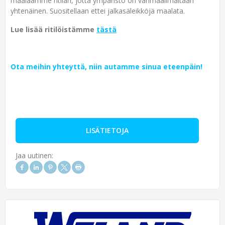
maalaamme ritilän, jotta ympäristö on värimaailmaltaan
yhtenäinen. Suositellaan ettei jalkasäleikköjä maalata.
Lue lisää ritilöistämme
tästä
Ota meihin yhteyttä, niin autamme sinua eteenpäin!
LISÄTIETOJA
Jaa uutinen: