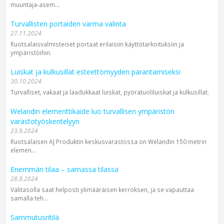
muuntaja-asem...
Turvallisten portaiden varma valinta
27.11.2024
Ruotsalaisvalmisteiset portaat erilaisiin käyttötarkoituksiin ja
ympäristöihin.
Luiskat ja kulkusillat esteettömyyden parantamiseksi
30.10.2024
Turvalliset, vakaat ja laadukkaat luiskat, pyörätuoliluiskat ja kulkusillat.
Welandin elementtikaide luo turvallisen ympäristön
varastotyöskentelyyn
23.9.2024
Ruotsalaisen AJ Produktin keskus­varastossa on Welandin 150 metrin
elemen...
Enemmän tilaa – samassa tilassa
28.8.2024
Välitasolla saat helposti ylimääräisen kerroksen, ja se vapauttaa
samalla teh...
Sammutusritilä