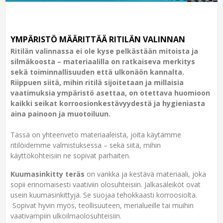
YMPÄRISTÖ MÄÄRITTÄÄ RITILÄN VALINNAN
Ritilän valinnassa ei ole kyse pelkästään mitoista ja
silmäkoosta – materiaalilla on ratkaiseva merkitys
sekä toiminnallisuuden että ulkonäön kannalta.
Riippuen siitä, mihin ritilä sijoitetaan ja millaisia
vaatimuksia ympäristö asettaa, on otettava huomioon
kaikki seikat korroosionkestävyydestä ja hygieniasta
aina painoon ja muotoiluun.
Tässä on yhteenveto materiaaleista, joita käytämme
ritilöidemme valmistuksessa – sekä siitä, mihin
käyttökohteisiin ne sopivat parhaiten.
Kuumasinkitty teräs
on vankka ja kestävä materiaali, joka
sopii erinomaisesti vaativiin olosuhteisiin. Jalkasäleiköt ovat
usein kuumasinkittyjä. Se suojaa tehokkaasti korroosiolta.
Sopivat hyvin myös, teollisuuteen, merialueille tai muihin
vaativampiin ulkoilmaolosuhteisiin.