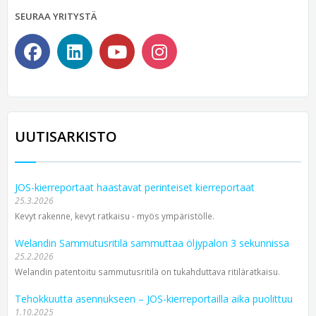
SEURAA YRITYSTÄ
UUTISARKISTO
JOS-kierreportaat haastavat perinteiset kierreportaat
25.3.2026
Kevyt rakenne, kevyt ratkaisu - myös ympäristölle.
Welandin Sammutusritilä sammuttaa öljypalon 3 sekunnissa
25.2.2026
Welandin patentoitu sammutusritilä on tukahduttava ritiläratkaisu.
Tehokkuutta asennukseen – JOS-kierreportailla aika puolittuu
1.10.2025