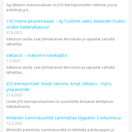
Syy lyhyeen asennusaikaan on JOS-kierreportaiden rakenne, jossa
askelmat ja k...
150 metrin pituinen kaide – AJ Tuotteet valitsi Welandin Etsitkö
sinäkin kaideratkaisua?
27.8.2025
Välitason avulla saat ylimääräisen kerroksen ja vapautat samalla
lattiatilaa.
Välitasot – maksimoi tilankäyttö
7.5.2025
Välitason avulla saat ylimääräisen kerroksen ja vapautat samalla
lattiatilaa....
JOS-kierreportaat: Kevyt rakenne, kevyt ratkaisu - myös
ympäristölle
23.4.2025
Uudet JOS-kierreportaamme on suunniteltu kestävän kehityksen
näkökulmasta.
Welandin Sammutusritilä sammuttaa öljypalon 3 sekunnissa
12.2.2025
Welandin patentoitu sammutusritilä on kehitetty palokuoppiin ja