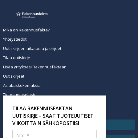
Mikä on Rakennusfakta?
Yhteystiedot
Uutiskirjeen aikataulu ja ohjeet
Tilaa uutiskirje
Lisää yrityksesi Rakennusfaktaan
Uutiskirjeet
Asiakaskokemuksia
Tietosuojaseloste
Newsletter info in English
TILAA RAKENNUSFAKTAN
Tilaa uutiskirje
UUTISKIRJE – SAAT TUOTEUUTISET
VIIKOITTAIN SÄHKÖPOSTIISI