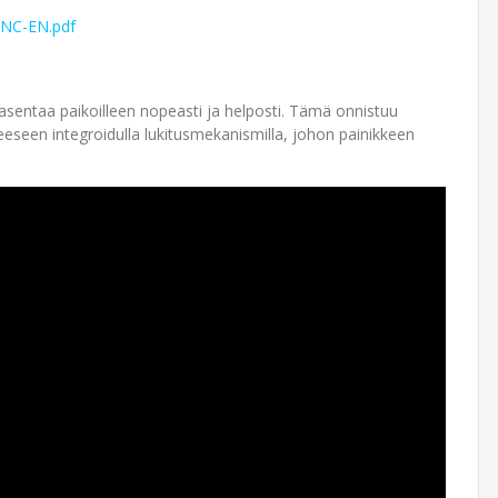
-NC-EN.pdf
sentaa paikoilleen nopeasti ja helposti. Tämä onnistuu
eeseen integroidulla lukitusmekanismilla, johon painikkeen