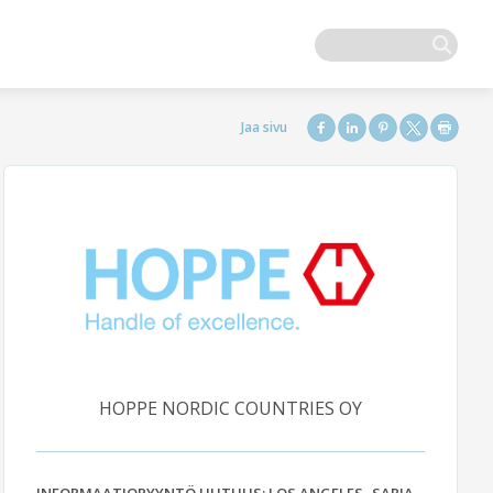
HOPPE NORDIC COUNTRIES OY
INFORMAATIOPYYNTÖ UUTUUS: LOS ANGELES -SARJA –