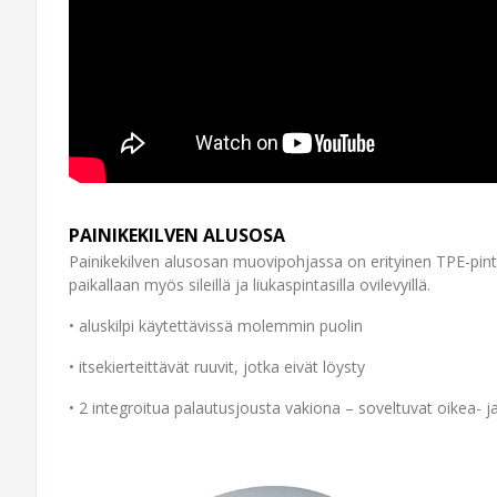
PAINIKEKILVEN ALUSOSA
Painikekilven alusosan muovipohjassa on erityinen TPE-pinta,
paikallaan myös sileillä ja liukaspintasilla ovilevyillä.
• aluskilpi käytettävissä molemmin puolin
• itsekierteittävät ruuvit, jotka eivät löysty
• 2 integroitua palautusjousta vakiona – soveltuvat oikea- ja