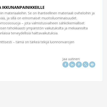
A IKKUNANPAINIKKEILLE
in materiaaleihin. Se on ihanteellinen materiaali oviheloihin ja
tävää, ja sillä on erinomaiset muotoiluominaisuudet.
korroosiosuoja – jota valmistusvaiheen sähkökemialliset
lisen tehokkaasti ympäristön vaikutuksilta ja mekaanisilta
nlaisia terveydellisiä haittavaikutuksia.
nttisesti – tämä on tärkeä tekijä luonnonvarojen
Jaa uutinen: