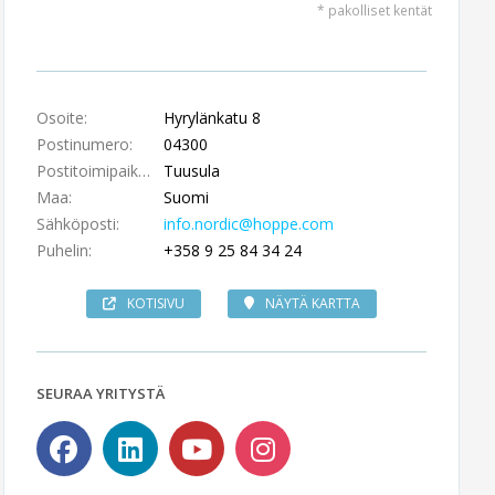
* pakolliset kentät
Osoite:
Hyrylänkatu 8
Postinumero:
04300
Postitoimipaikka:
Tuusula
Maa:
Suomi
Sähköposti:
info.nordic@hoppe.com
Puhelin:
+358 9 25 84 34 24
KOTISIVU
NÄYTÄ KARTTA
SEURAA YRITYSTÄ