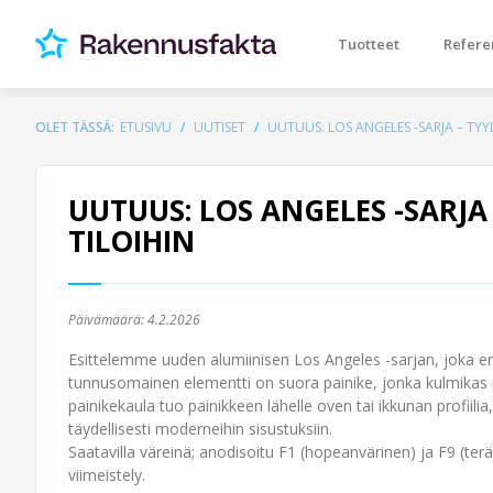
Tuotteet
Refere
OLET TÄSSÄ:
ETUSIVU
UUTISET
UUTUUS: LOS ANGELES -SARJA – TYY
UUTUUS: LOS ANGELES -SARJA
TILOIHIN
Päivämäärä:
4.2.2026
Esittelemme uuden alumiinisen Los Angeles -sarjan, joka erot
tunnusomainen elementti on suora painike, jonka kulmikas p
painikekaula tuo painikkeen lähelle oven tai ikkunan profiilia
täydellisesti moderneihin sisustuksiin.
Saatavilla väreinä; anodisoitu F1 (hopeanvärinen) ja F9 (t
viimeistely.