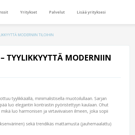
nssit
Yritykset
Palvelut
Lisää yrityksesi
LIKKYYTTÄ MODERNIIN TILOIHIN
 – TYYLIKKYYTTÄ MODERNIIN
tuu tyylikkäällä, minimalistisella muotoilullaan. Sarjan
ää luo elegantin kontrastin pyöristettyyn kaulaan. Ohut
, mikä luo harmonisen ja virtaviivaisen ilmeen, joka sopii
eräksenvärinen) sekä trendikäs mattamusta (jauhemaalattu)