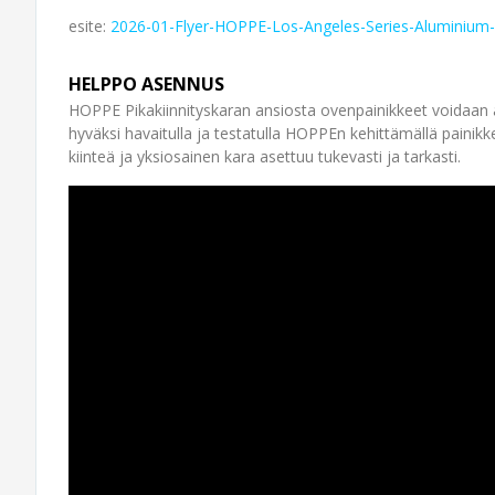
esite:
2026-01-Flyer-HOPPE-Los-Angeles-Series-Aluminium
HELPPO ASENNUS
HOPPE Pikakiinnityskaran ansiosta ovenpainikkeet voidaan a
hyväksi havaitulla ja testatulla HOPPEn kehittämällä painikk
kiinteä ja yksiosainen kara asettuu tukevasti ja tarkasti.