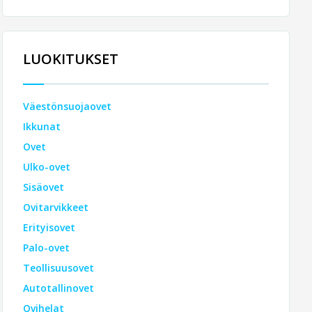
LUOKITUKSET
Väestönsuojaovet
Ikkunat
Ovet
Ulko-ovet
Sisäovet
Ovitarvikkeet
Erityisovet
Palo-ovet
Teollisuusovet
Autotallinovet
Ovihelat