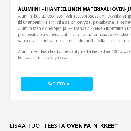
ALUMIINI – IHANTEELLINEN MATERIAALI OVEN- J
Alumiini kuuluu teollisten valmistusprosessien nykyaikaisimpi
ikkunanpainikkeisiin, sillä se on kevyttä, pitkäikäistä ja kes
Alumiinisten ovihelojen ja ikkunanpainikkeiden luontainen 
prosessit vielä vahvistavat – suojaa materiaalia poikkeuksel
vaurioilta. Lisäetua tuo se, että alumiiniheloilla ei ole minkää
Alumiini voidaan laadun heikentymättä kierrättää 100-prose
kestävämmässä käytössä.
LISÄTIETOJA
LISÄÄ TUOTTEESTA
OVENPAINIKKEET