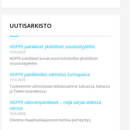
UUTISARKISTO
HOPPE-painikkeet yksilöllisiin sisustustyyleihin
10.9.2025
HOPPE-painikkeet luovat uusia kohokohtia yksilöllisiin
sisustustyyleihin.
HOPPE painikkeiden valmistus Euroopassa
17.3.2025
Tuotteemme valmistetaan tehtaissamme Saksassa, Italiassa
ja Tšekin tasavallassa.
HOPPE väliovenpainikkeet – neljä sarjaa viidessä
värissä
16.9.2024
Olemme maailmanlaajuisesti toimiva perheyritys.