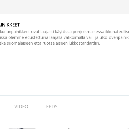
INIKKEET
unanpainikkeet ovat laajasti käytössä pohjoismaisessa ikkunateolli
issa olemme edustettuina laajalla valikoimalla väli- ja ulko-ovenpainik
ekä suomalaiseen että ruotsalaiseen lukkostandardiin.
VIDEO
EPDS