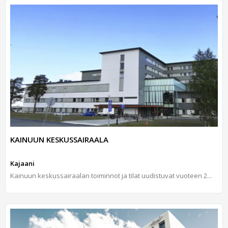
KAINUUN KESKUSSAIRAALA
Kajaani
Kai­nuun kes­kus­sai­raa­lan toi­min­not ja ti­lat uu­dis­tu­vat vuo­teen 2...