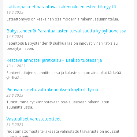
Lattiaopasteet parantavat rakennuksen esteettömyyttä
19.2.2025
Esteettömyys on keskeinen osa modernia rakennussuunnittelua.
Babystanderi® Parantaa lasten turvallisuutta kylpyhuoneissa
14.3.2024
Patentoitu Babystanderi® suihkuallas on innovatiivinen ratkaisu
peseytymiseen.
Kestävä annostelijaratkaisu – Laakso tuotesarja
13.11.2023
Saniteettitilojen suunnittelussa ja kalusteissa on aina ollut tärkeää
yhdistä...
Pienvarusteet ovat rakennuksen käyttöliittymä
23.8.2023
Tutustumme nyt kiinnostavaan osa-alueeseen rakennusten
suunnittelussa.
Vastuulliset varustetuotteet
31.5.2023
ruostumattomasta teräksestä valmistettu tilavaruste on noussut
suosion huipulle.