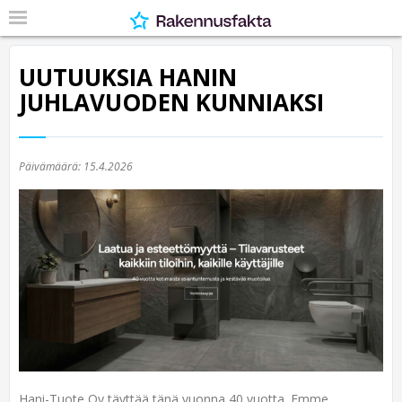
UUTUUKSIA HANIN
JUHLAVUODEN KUNNIAKSI
Päivämäärä:
15.4.2026
Hani-Tuote Oy täyttää tänä vuonna 40 vuotta. Emme