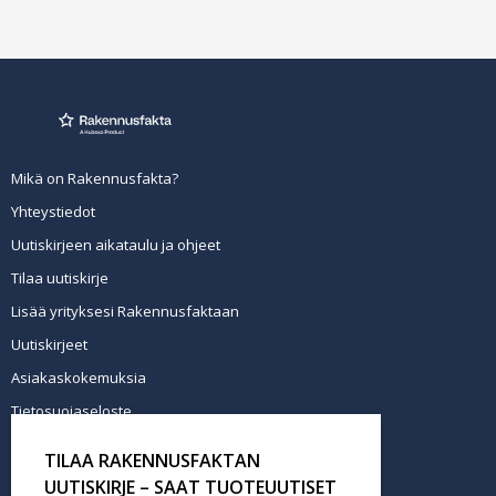
Mikä on Rakennusfakta?
Yhteystiedot
Uutiskirjeen aikataulu ja ohjeet
Tilaa uutiskirje
Lisää yrityksesi Rakennusfaktaan
Uutiskirjeet
Asiakaskokemuksia
Tietosuojaseloste
Newsletter info in English
TILAA RAKENNUSFAKTAN
Tilaa uutiskirje
UUTISKIRJE – SAAT TUOTEUUTISET