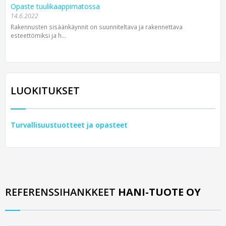
Opaste tuulikaappimatossa
14.6.2022
Rakennusten sisäänkäynnit on suunniteltava ja rakennettava
esteettömiksi ja h...
LUOKITUKSET
Turvallisuustuotteet ja opasteet
REFERENSSIHANKKEET
HANI-TUOTE OY