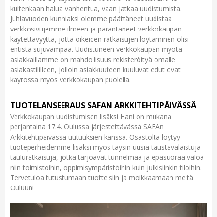
kuitenkaan halua vanhentua, vaan jatkaa uudistumista.
Juhlavuoden kunniaksi olemme päättäneet uudistaa
verkkosivujemme ilmeen ja parantaneet verkkokaupan
käytettävyyttä, jotta oikeiden ratkaisujen löytäminen olisi
entistä sujuvampaa. Uudistuneen verkkokaupan myötä
asiakkaillamme on mahdollisuus rekisteröityä omalle
asiakastililleen, jolloin asiakkuuteen kuuluvat edut ovat
käytössä myös verkkokaupan puolella.
TUOTELANSEERAUS SAFAN ARKKITEHTIPÄIVÄSSÄ
Verkkokaupan uudistumisen lisäksi Hani on mukana
perjantaina 17.4. Oulussa järjestettävässä SAFAn
Arkkitehtipäivässä uutuuksien kanssa. Osastolta löytyy
tuoteperheidemme lisäksi myös täysin uusia taustavalaistuja
tauluratkaisuja, jotka tarjoavat tunnelmaa ja epäsuoraa valoa
niin toimistoihin, oppimisympäristöihin kuin julkisiinkin tiloihin.
Tervetuloa tutustumaan tuotteisiin ja moikkaamaan meitä
Ouluun!