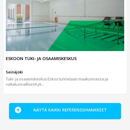
ESKOON TUKI- JA OSAAMISKESKUS
Seinäjoki
Tuki- ja osaamiskeskus Eskoo tunnetaan maakunnassa ja
valtakunnallisesti yk...
NÄYTÄ KAIKKI REFERENSSIHANKKEET