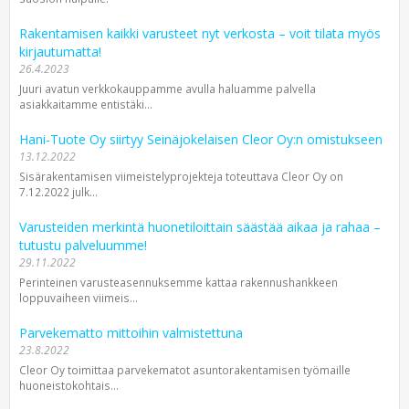
Rakentamisen kaikki varusteet nyt verkosta – voit tilata myös
kirjautumatta!
26.4.2023
Juuri avatun verkkokauppamme avulla haluamme palvella
asiakkaitamme entistäki...
Hani-Tuote Oy siirtyy Seinäjokelaisen Cleor Oy:n omistukseen
13.12.2022
Sisärakentamisen viimeistelyprojekteja toteuttava Cleor Oy on
7.12.2022 julk...
Varusteiden merkintä huonetiloittain säästää aikaa ja rahaa –
tutustu palveluumme!
29.11.2022
Perinteinen varusteasennuksemme kattaa rakennushankkeen
loppuvaiheen viimeis...
Parvekematto mittoihin valmistettuna
23.8.2022
Cleor Oy toimittaa parvekematot asuntorakentamisen työmaille
huoneistokohtais...