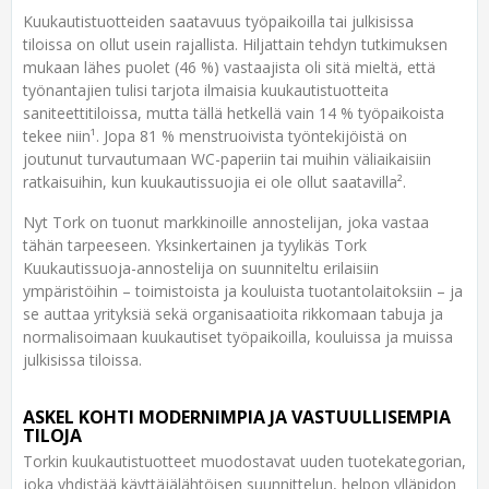
Kuukautistuotteiden saatavuus työpaikoilla tai julkisissa
tiloissa on ollut usein rajallista. Hiljattain tehdyn tutkimuksen
mukaan lähes puolet (46 %) vastaajista oli sitä mieltä, että
työnantajien tulisi tarjota ilmaisia kuukautistuotteita
saniteettitiloissa, mutta tällä hetkellä vain 14 % työpaikoista
tekee niin¹. Jopa 81 % menstruoivista työntekijöistä on
joutunut turvautumaan WC-paperiin tai muihin väliaikaisiin
ratkaisuihin, kun kuukautissuojia ei ole ollut saatavilla².
Nyt Tork on tuonut markkinoille annostelijan, joka vastaa
tähän tarpeeseen. Yksinkertainen ja tyylikäs Tork
Kuukautissuoja-annostelija on suunniteltu erilaisiin
ympäristöihin – toimistoista ja kouluista tuotantolaitoksiin – ja
se auttaa yrityksiä sekä organisaatioita rikkomaan tabuja ja
normalisoimaan kuukautiset työpaikoilla, kouluissa ja muissa
julkisissa tiloissa.
ASKEL KOHTI MODERNIMPIA JA VASTUULLISEMPIA
TILOJA
Torkin kuukautistuotteet muodostavat uuden tuotekategorian,
joka yhdistää käyttäjälähtöisen suunnittelun, helpon ylläpidon