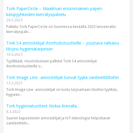
Tork PaperCircle – Maailman ensimmäinen paperi­
käsipyyhkeiden kierrätyspalvelu
24.5.2023
Palkittu Tork PaperCircle on Suomessa keväällä 2023 lanseerattu
kierrätyspalv...
Tork S4 annostelijat ihonhoito­tuotteille – joustava ratkaisu
tilojesi hygienia­tarpeisiin
19.4.2023
Tyylikkäät, muotoilustaan palkitut Tork S4 annostelijat
ihonhoitotuotteille o...
Tork Image Line -annostelijat tuovat tyyliä saniteettitiloihin
13.3.2023
Tork Image Line -annostelijat on luotu tarjoamaan tiloihisi tyylikäs,
hygieen...
Tork hygieniatuotteet Nokia Arenalla
8.3.2022
Suuren kapasiteetin annostelijat ja IoT-teknologia helpottavat
saniteettitilo...