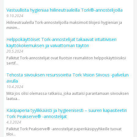
Vastuullista hygieniaa hiilineutraaleilla Tork®‑annostelijoilla
9.10.2024
Hiilineutraaleilla Tork-annostelijoilla maksimoit tilojesi hygienian ja
minim...
Helppokäyttöiset Tork-annostelijat takaavat intuitiivisen
käyttökokemuksen ja vaivattoman täytön
20.5.2024
Palkitut Tork-annostelijat ovat Ruotsin reumaliiton helppokäyttöisiksi
sertif...
Tehosta siivouksen resurssointia Tork Vision Siivous -palvelun
avulla
10.4.2024
Mitä jos olisi olemassa ratkaisu, joka auttaisi parantamaan siivouksen
laatua...
Käsipaperia tyylikkäästi ja hygieenisesti – suuren kapasiteetin
Tork Peakserve® ‑annostelijat
4.3.2024
Palkitut Tork Peakserve® -annostelijat paperi­käsipyyhkeille tuovat
tiloi...