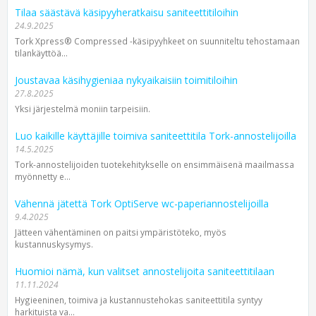
Tilaa säästävä käsipyyheratkaisu saniteettitiloihin
24.9.2025
Tork Xpress® Compressed -käsipyyhkeet on suunniteltu tehostamaan
tilankäyttöä...
Joustavaa käsihygieniaa nykyaikaisiin toimitiloihin
27.8.2025
Yksi järjestelmä moniin tarpeisiin.
Luo kaikille käyttäjille toimiva saniteettitila Tork-annostelijoilla
14.5.2025
Tork-annostelijoiden tuotekehitykselle on ensimmäisenä maailmassa
myönnetty e...
Vähennä jätettä Tork OptiServe wc-paperiannostelijoilla
9.4.2025
Jätteen vähentäminen on paitsi ympäristöteko, myös
kustannuskysymys.
Huomioi nämä, kun valitset annostelijoita saniteettitilaan
11.11.2024
Hygieeninen, toimiva ja kustannustehokas saniteettitila syntyy
harkituista va...