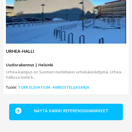
URHEA-HALLI
Uudisrakennus | Helsinki
Urhea-kampus on Suomen merkittävin urheilukeskittymä. Urhea-
hallissa toimii k...
Tuote:
TORK ELEVATION -ANNOSTELIJASARJA
NÄYTÄ KAIKKI REFERENSSIHANKKEET