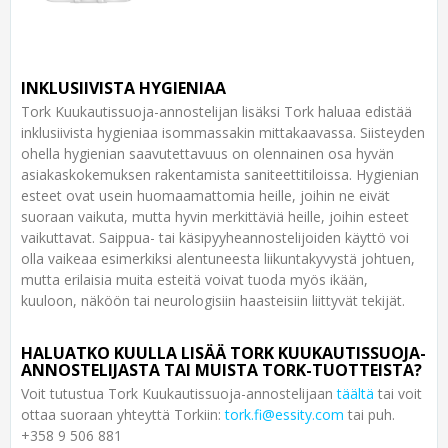
INKLUSIIVISTA HYGIENIAA
Tork Kuukautissuoja-annostelijan lisäksi Tork haluaa edistää
inklusiivista hygieniaa isommassakin mittakaavassa. Siisteyden
ohella hygienian saavutettavuus on olennainen osa hyvän
asiakaskokemuksen rakentamista saniteettitiloissa. Hygienian
esteet ovat usein huomaamattomia heille, joihin ne eivät
suoraan vaikuta, mutta hyvin merkittäviä heille, joihin esteet
vaikuttavat. Saippua- tai käsipyyheannostelijoiden käyttö voi
olla vaikeaa esimerkiksi alentuneesta liikuntakyvystä johtuen,
mutta erilaisia muita esteitä voivat tuoda myös ikään,
kuuloon, näköön tai neurologisiin haasteisiin liittyvät tekijät.
HALUATKO KUULLA LISÄÄ TORK KUUKAUTISSUOJA-
ANNOSTELIJASTA TAI MUISTA TORK-TUOTTEISTA?
Voit tutustua Tork Kuukautissuoja-annostelijaan
täältä
tai voit
ottaa suoraan yhteyttä Torkiin:
tork.fi@essity.com
tai puh.
+358 9 506 881