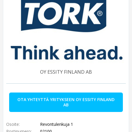
OY ESSITY FINLAND AB
OTA YHTEYTTÄ YRITYKSEEN OY ESSITY FINLAND
AB
Osoite:
Revontulenkuja 1
Postinumero:
02100