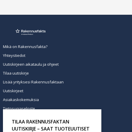
Mikä on Rakennusfakta?
Yhteystiedot
Uutiskirjeen aikataulu ja ohjeet
Tilaa uutiskirje
Lisää yrityksesi Rakennusfaktaan
Uutiskirjeet
Asiakaskokemuksia
Tietosuojaseloste
Newsletter info in English
TILAA RAKENNUSFAKTAN
Tilaa uutiskirje
UUTISKIRJE – SAAT TUOTEUUTISET