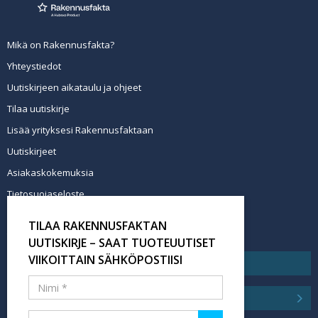
Mikä on Rakennusfakta?
Yhteystiedot
Uutiskirjeen aikataulu ja ohjeet
Tilaa uutiskirje
Lisää yrityksesi Rakennusfaktaan
Uutiskirjeet
Asiakaskokemuksia
Tietosuojaseloste
Newsletter info in English
TILAA RAKENNUSFAKTAN
Tilaa uutiskirje
UUTISKIRJE – SAAT TUOTEUUTISET
VIIKOITTAIN SÄHKÖPOSTIISI