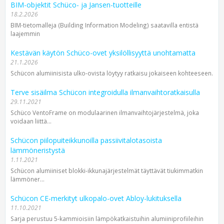
BIM-objektit Schüco- ja Jansen-tuotteille
18.2.2026
BIM-tietomalleja (Building Information Modeling) saatavilla entistä
laajemmin
Kestävän käytön Schüco-ovet yksilöllisyyttä unohtamatta
21.1.2026
Schücon alumiinisista ulko-ovista löytyy ratkaisu jokaiseen kohteeseen.
Terve sisäilma Schücon integroidulla ilmanvaihtoratkaisulla
29.11.2021
Schüco VentoFrame on modulaarinen ilmanvaihtojärjestelmä, joka
voidaan liittä...
Schücon piilopuiteikkunoilla passiivitalotasoista
lämmöneristystä
1.11.2021
Schücon alumiiniset blokki-ikkunajärjestelmät täyttävät tiukimmatkin
lämmöner...
Schücon CE-merkityt ulkopalo-ovet Abloy-lukituksella
11.10.2021
Sarja perustuu 5-kammioisiin lämpökatkaistuihin alumiiniprofiileihin