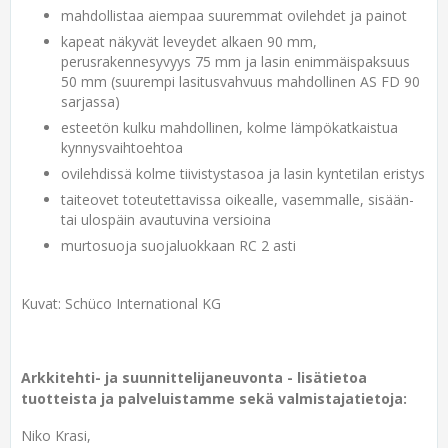
mahdollistaa aiempaa suuremmat ovilehdet ja painot
kapeat näkyvät leveydet alkaen 90 mm,
perusrakennesyvyys 75 mm ja lasin enimmäispaksuus
50 mm (suurempi lasitusvahvuus mahdollinen AS FD 90
sarjassa)
esteetön kulku mahdollinen, kolme lämpökatkaistua
kynnysvaihtoehtoa
ovilehdissä kolme tiivistystasoa ja lasin kyntetilan eristys
taiteovet toteutettavissa oikealle, vasemmalle, sisään-
tai ulospäin avautuvina versioina
murtosuoja suojaluokkaan RC 2 asti
Kuvat: Schüco International KG
Arkkitehti- ja suunnittelijaneuvonta - lisätietoa
tuotteista ja palveluistamme sekä valmistajatietoja:
Niko Krasi,