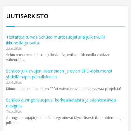
UUTISARKISTO
Testattua turvaa Schüco murtosuojatuilla julkisivuilla,
ikkunoilla ja ovilla.
22.6.2026
Schüco murtosuojatuilla julkisivuilla, ovilla ja ikkunoilla voidaan
vähentää ...
Schüco julkisivujen, ikkunoiden ja ovien EPD-dokumentit
yhdellä napin painalluksella
23.4.2026
Kiinnostaako sinua, miten EPD:t voivat vahvistaa seuraavaa projektia?
Schüco auringonsuojaus, korkealaatuista ja säänkestävää
designia
18.3.2026
Auringonsuojajärjestelmät integroituvat täydellisesti ikkunoidemme ja
julkisi...