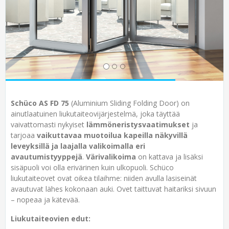
Schüco AS FD 75
(Aluminium Sliding Folding Door) on
ainutlaatuinen liukutaiteovijärjestelmä, joka täyttää
vaivattomasti nykyiset
lämmöneristysvaatimukset
ja
tarjoaa
vaikuttavaa muotoilua kapeilla näkyvillä
leveyksillä ja laajalla valikoimalla eri
avautumistyyppejä
.
Värivalikoima
on kattava ja lisäksi
sisäpuoli voi olla erivärinen kuin ulkopuoli. Schüco
liukutaiteovet ovat oikea tilaihme: niiden avulla lasiseinät
avautuvat lähes kokonaan auki. Ovet taittuvat haitariksi sivuun
– nopeaa ja kätevää.
Liukutaiteovien edut: