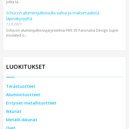
jotka tä...
Schücon alumiinijulkisivulla valoa ja maksimaalista
läpinäkyvyyttä
13.9.2021
Schücon alumiinijulkisivujärjestelmä FWS 35 Panorama Design Super
Insulated o...
LUOKITUKSET
Terästuotteet
Alumiinituotteet
Erityiset metallituotteet
Ikkunat
Metalli-ikkunat
Ovet