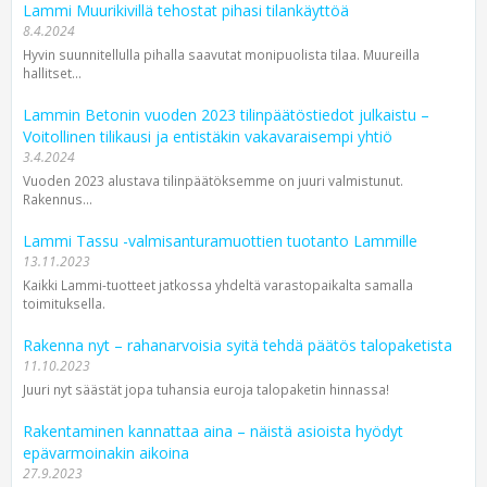
Lammi Muurikivillä tehostat pihasi tilankäyttöä
8.4.2024
Hyvin suunnitellulla pihalla saavutat monipuolista tilaa. Muureilla
hallitset...
Lammin Betonin vuoden 2023 tilinpäätöstiedot julkaistu –
Voitollinen tilikausi ja entistäkin vakavaraisempi yhtiö
3.4.2024
Vuoden 2023 alustava tilin­päätöksemme on juuri valmistunut.
Rakennus­...
Lammi Tassu -valmisantura­muottien tuotanto Lammille
13.11.2023
Kaikki Lammi-tuotteet jatkossa yhdeltä varastopaikalta samalla
toimituksella.
Rakenna nyt – rahanarvoisia syitä tehdä päätös talopaketista
11.10.2023
Juuri nyt säästät jopa tuhansia euroja talopaketin hinnassa!
Rakentaminen kannattaa aina – näistä asioista hyödyt
epävarmoinakin aikoina
27.9.2023