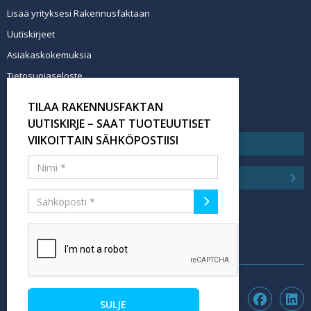
Lisää yrityksesi Rakennusfaktaan
Uutiskirjeet
Asiakaskokemuksia
Tietosuojaseloste
Newsletter info in English
TILAA RAKENNUSFAKTAN
Tilaa uutiskirje
UUTISKIRJE – SAAT TUOTEUUTISET
VIIKOITTAIN SÄHKÖPOSTIISI
SULJE