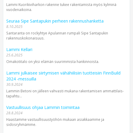
Lammi Kuorikiviharkon rakenne tukee rakentamista myös kylminä
vuodenaikoina.
Seuraa Sipe Santapukin perheen rakennushanketta
8.10.2025
Santaranta on rockyhtye Apulannan rumpali Sipe Santapukin
rakennuskokonaisuus.
Lammi Kellari
25.6.2025
Omakotitalo on yksi elämän suurimmista hankinnoista.
Lammi julkaisee siirtymisen vähähiilisiin tuotteisiin FinnBuild
2024 -messuilla
30.9.2024
Lammin Betoni on jälleen vahvasti mukana rakentamisen ammattilais­
tapahtu...
Vastuullisuus ohjaa Lammin toimintaa
28.8.2024
Haastamme vastuullisuus­työhön mukaan asiakkaamme ja
sidosryhmämme.