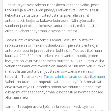
Perustustyöt ovat rakennushankkeen kriittinen vaihe, jossa
tarkkuus ja aikataulujen pitävyys ratkaisevat. Lammi Tassu
helpottaa perustusten toteutusta tarjoamalla valmiit
anturimuotit laajassa kokovalikoimassa. Näin työmaalle
saadaan juuri oikean kokoiset anturamuotit, mikä säästää
aikaa ja vähentää työmaalla syntyvää jätettä.
Laaja tuotevalikoima tekee Lammi Tassusta joustavan
ratkaisun erilaisiin rakennushankkeisiin: pienistä pientalojen
anturoista suuriin ja vaativiinkin kohteisiin. Tuotevalikoimaan
kuuluvat 200–500 mm korkeat valmisanturamuotit, joiden
leveydet on valittavissa tarpeen mukaan 400–1500 mm väliltä.
Valmisanturamuottileveydet on saatavilla 100 mm välein, mikä
mahdollistaa tuotteiden joustavan sovittamisen erilaisiin
tarpeisiin. Tutustu koko
Tassu-valmisanturamuottivalikoimaan
.
Valmiit anturamuotit nopeuttavat perustustyötä. Ammattilaiset
arvostavat myös tuotteiden toimitusvarmuutta ja nopeutta:
oikeat muotit saadaan työmaalle nopeasti ja työmaa pääsee
alkamaan heti.
Lammi Tassujen avulla työmaalla voidaan keskittyä itse