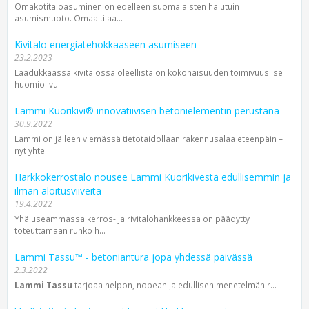
Omakotitaloasuminen on edelleen suomalaisten halutuin
asumismuoto. Omaa tilaa...
Kivitalo energiatehokkaaseen asumiseen
23.2.2023
Laadukkaassa kivitalossa oleellista on kokonaisuuden toimivuus: se
huomioi vu...
Lammi Kuorikivi® innovatiivisen betonielementin perustana
30.9.2022
Lammi on jälleen viemässä tietotaidollaan rakennusalaa eteenpäin –
nyt yhtei...
Harkkokerrostalo nousee Lammi Kuorikivestä edullisemmin ja
ilman aloitusviiveitä
19.4.2022
Yhä useammassa kerros- ja rivitalohankkeessa on päädytty
toteuttamaan runko h...
Lammi Tassu™ - betoniantura jopa yhdessä päivässä
2.3.2022
Lammi Tassu
tarjoaa helpon, nopean ja edullisen menetelmän r...