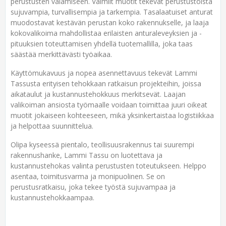
perustusten valamiseen. Valmiit muotit tekevät perustustöistä
sujuvampia, turvallisempia ja tarkempia. Tasalaatuiset anturat
muodostavat kestävän perustan koko rakennukselle, ja laaja
kokovalikoima mahdollistaa erilaisten anturaleveyksien ja -
pituuksien toteuttamisen yhdellä tuotemallilla, joka taas
säästää merkittävästi työaikaa.
Käyttömukavuus ja nopea asennettavuus tekevät Lammi
Tassusta erityisen tehokkaan ratkaisun projekteihin, joissa
aikataulut ja kustannustehokkuus merkitsevät. Laajan
valikoiman ansiosta työmaalle voidaan toimittaa juuri oikeat
muotit jokaiseen kohteeseen, mikä yksinkertaistaa logistiikkaa
ja helpottaa suunnittelua.
Olipa kyseessä pientalo, teollisuusrakennus tai suurempi
rakennushanke, Lammi Tassu on luotettava ja
kustannustehokas valinta perustusten toteutukseen. Helppo
asentaa, toimitusvarma ja monipuolinen. Se on
perustusratkaisu, joka tekee työstä sujuvampaa ja
kustannustehokkaampaa.