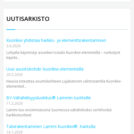
UUTISARKISTO
Kuorikivi yhdistää harkko- ja elementtirakentamisen
3.6.2026
Lohjalla käynnistyi asuinkerrostalo Kuorikivi-elementillä – runkotyöt
käyntii...
Uusi asuntokohde Kuorikivi-elementeillä
20.5.2026
Hausia toteuttaa asuntokohteen Lujabetonin valmistamilla Kuorikivi-
elementeil...
BY-Vähähiilisyysluokitus® Lammin tuotteille
11.2.2026
Lammi tuo ensimmäisenä Suomessa vähähiilisiksi sertifioidut
harkkotuotteet
Talvirakentaminen Lammi Kuorikivi® -harkolla
14.1.2026