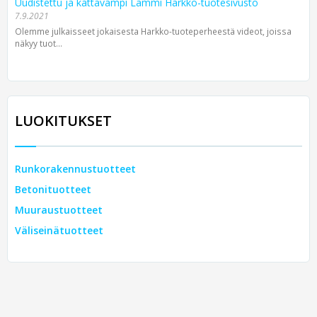
Uudistettu ja kattavampi Lammi Harkko-tuotesivusto
7.9.2021
Olemme julkaisseet jokaisesta Harkko-tuoteperheestä videot, joissa
näkyy tuot...
LUOKITUKSET
Runkorakennustuotteet
Betonituotteet
Muuraustuotteet
Väliseinätuotteet