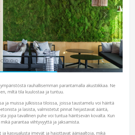
vät ympäristöstä rauhallisemman parantamalla akustiikkaa. Ne
hen, miltä tila kuulostaa ja tuntuu.
a ja muissa julkisissa tiloissa, joissa taustamelu voi häiritä
etonista ja lasista, valmistetut pinnat heijastavat ääntä,
ista jopa tavallinen puhe voi tuntua häiritsevän kovalta. Kun
ikä parantaa viihtyvyyttä ja jaksamista.
et ja kasvualusta imevät ja hajottavat ääniaaltoja, mikä