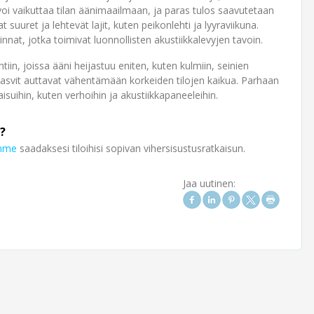
oi vaikuttaa tilan äänimaailmaan, ja paras tulos saavutetaan
 suuret ja lehtevät lajit, kuten peikonlehti ja lyyraviikuna.
nnat, jotka toimivat luonnollisten akustiikkalevyjen tavoin.
tiin, joissa ääni heijastuu eniten, kuten kulmiin, seinien
kasvit auttavat vähentämään korkeiden tilojen kaikua. Parhaan
isuihin, kuten verhoihin ja akustiikkapaneeleihin.
?
imme
saadaksesi tiloihisi sopivan vihersisustusratkaisun.
Jaa uutinen: