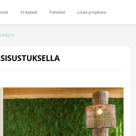
nssit
Yritykset
Palvelut
Lisää yrityksesi
TUKSELLA
SISUSTUKSELLA
Next