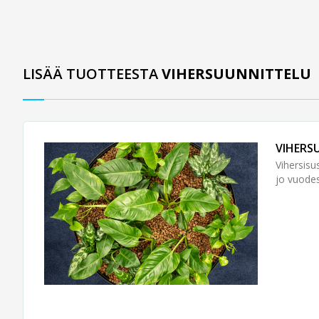
LISÄÄ TUOTTEESTA
VIHERSUUNNITTELU
VIHERS
Vihersisu
jo vuode