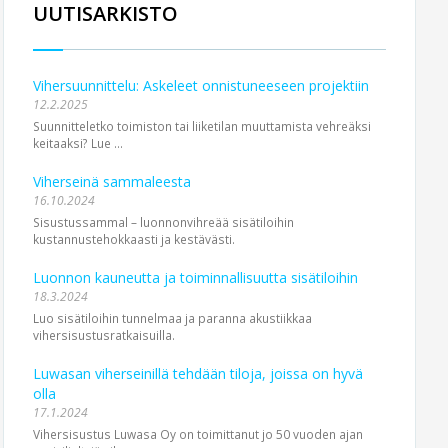
UUTISARKISTO
Vihersuunnittelu: Askeleet onnistuneeseen projektiin
12.2.2025
Suunnitteletko toimiston tai liiketilan muuttamista vehreäksi
keitaaksi? Lue ...
Viherseinä sammaleesta
16.10.2024
Sisustussammal – luonnonvihreää sisätiloihin
kustannustehokkaasti ja kestävästi.
Luonnon kauneutta ja toiminnallisuutta sisätiloihin
18.3.2024
Luo sisätiloihin tunnelmaa ja paranna akustiikkaa
vihersisustusratkaisuilla.
Luwasan viherseinillä tehdään tiloja, joissa on hyvä
olla
17.1.2024
Vihersisustus Luwasa Oy on toimittanut jo 50 vuoden ajan