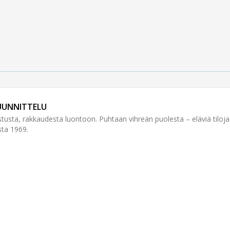
UUNNITTELU
stusta, rakkaudesta luontoon. Puhtaan vihreän puolesta – eläviä tilo
sta 1969.