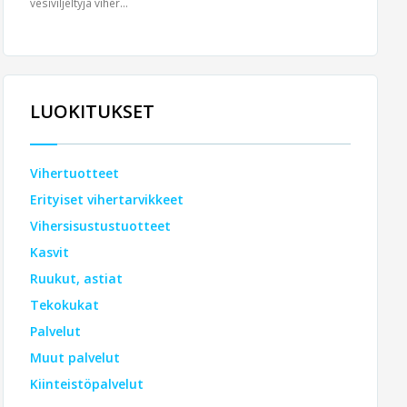
vesiviljeltyjä viher...
LUOKITUKSET
Vihertuotteet
Erityiset vihertarvikkeet
Vihersisustustuotteet
Kasvit
Ruukut, astiat
Tekokukat
Palvelut
Muut palvelut
Kiinteistöpalvelut