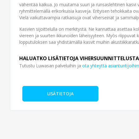
vähentää kaikua. Jo muutama suuri ja runsaslehtinen kasvi v
ryhmittelemällä erikorkuisia kasveja. Erityisen tehokkaita ovat
Vielä vaikuttavampia ratkaisuja ovat viherseinät ja sammalpi
Kasvien sijoittelulla on merkitystä. Ne kannattaa asettaa koh
viereen ja suurten ikkunoiden läheisyyteen. Myös riippuvat 
lopputuloksen saa yhdistämällä kasvit muihin akustiikkaratka
HALUATKO LISÄTIETOJA VIHERSUUNNITTELUSTA
Tutustu Luwasan palveluihin ja
ota yhteyttä asiantuntijoih
LISÄTIETOJA