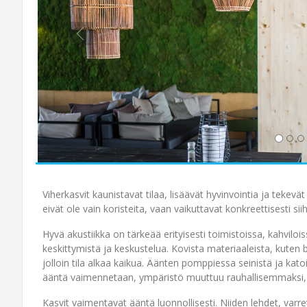
Viherkasvit kaunistavat tilaa, lisäävät hyvinvointia ja teke
eivät ole vain koristeita, vaan vaikuttavat konkreettisesti sii
Hyvä akustiikka on tärkeää erityisesti toimistoissa, kahviloiss
keskittymistä ja keskustelua. Kovista materiaaleista, kuten b
jolloin tila alkaa kaikua. Äänten pomppiessa seinistä ja kato
ääntä vaimennetaan, ympäristö muuttuu rauhallisemmaksi, m
Kasvit vaimentavat ääntä luonnollisesti. Niiden lehdet, varr