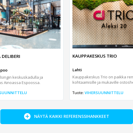
KAUPPAKESKUS TRIO
 DELIBERI
Lahti
Espoo
Kauppakeskus Trio on paikka ren
lsingin keskuskadulla ja
kohtaamisille ja mukaville ostoshetk
s Ainoassa Espoossa.
RSUUNNITTELU
Tuote:
VIHERSUUNNITTELU
NÄYTÄ KAIKKI REFERENSSIHANKKEET