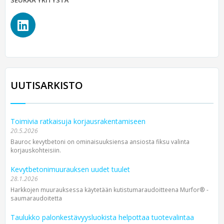
SEURAA YRITYSTÄ
UUTISARKISTO
Toimivia ratkaisuja korjausrakentamiseen
20.5.2026
Bauroc kevytbetoni on ominaisuuksiensa ansiosta fiksu valinta
korjauskohteisiin.
Kevytbetonimuurauksen uudet tuulet
28.1.2026
Harkkojen muurauksessa käytetään kutistumaraudoitteena Murfor® -
saumaraudoitetta
Taulukko palonkestävyysluokista helpottaa tuotevalintaa