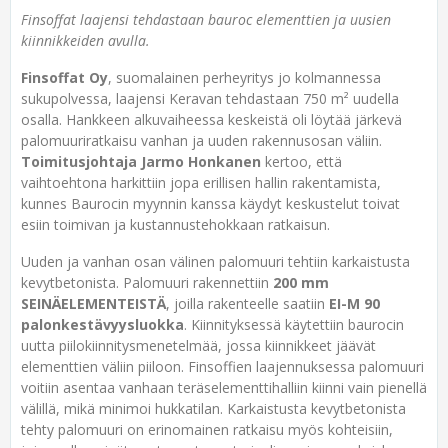
Finsoffat laajensi tehdastaan bauroc elementtien ja uusien
kiinnikkeiden avulla.
Finsoffat Oy
, suomalainen perheyritys jo kolmannessa
sukupolvessa, laajensi Keravan tehdastaan 750 m² uudella
osalla. Hankkeen alkuvaiheessa keskeistä oli löytää järkevä
palomuuriratkaisu vanhan ja uuden rakennusosan väliin.
Toimitusjohtaja Jarmo Honkanen
kertoo, että
vaihtoehtona harkittiin jopa erillisen hallin rakentamista,
kunnes Baurocin myynnin kanssa käydyt keskustelut toivat
esiin toimivan ja kustannustehokkaan ratkaisun.
Uuden ja vanhan osan välinen palomuuri tehtiin karkaistusta
kevytbetonista. Palomuuri rakennettiin
200 mm
SEINÄELEMENTEISTÄ
, joilla rakenteelle saatiin
EI-M 90
palonkestävyysluokka
. Kiinnityksessä käytettiin baurocin
uutta piilokiinnitysmenetelmää, jossa kiinnikkeet jäävät
elementtien väliin piiloon. Finsoffien laajennuksessa palomuuri
voitiin asentaa vanhaan teräselementtihalliin kiinni vain pienellä
välillä, mikä minimoi hukkatilan. Karkaistusta kevytbetonista
tehty palomuuri on erinomainen ratkaisu myös kohteisiin,