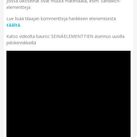
joissa ulkoseinät ovat muuta materiaalia, esim. sandwich-
elementtejä.
Lue lisää tilaajan kommentteja hankkeen etenemisestä
täältä
.
Katso videolta bauroc SEINÄELEMENTTIEN asennus uusilla
piilokiinnikkeillä