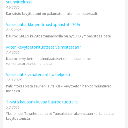
suunnittelussa
4.6.2025
Karkaistu kevytbetoni on palamaton rakennusmateriaali.
Väliseinäharkkojen ilmastopäästöt -70%
21.5.2025
bauroc GREEN kevytbetoni­harkoilla on nyt EPD ympäristöseloste
Miten kevytbetonituotteet valmistetaan?
7.4.2025
bauroc kevytbetonin ainutlaatuiset ominaisuudet ovat
valmistusprosessin ansiota
Väliseinät kivimateriaalista helposti
12.3.2025
Palkintokaapista saunan lauteiksi – kevytbetoniharkot muuntuvat
moneksi.
Tiivistä kaupunkikuvaa bauroc tuotteilla
5.2.2025
Yksilölliset Townhouse-talot Tuusulassa rakennetaan karkaistusta
kevytbetonista