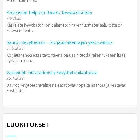
Materiaalin huo...
Paloseinät helposti Bauroc kevytbetonista
7.6.2023
Karkaistu kevytbetoni on palamaton rakennusmateriaali, josta on
kätevä rakent...
bauroc kevytbetoni – korjausrakentajan ykkösvalinta
31.5.2023
Korjaushankkeessa tavoitteena on usein tuoda rakennukseen lisää
nykyajan toim...
Väliseinät mittatarkoista kevytbetonilaatoista
26.4.2022
Bauroc kevytbetoniväliseinälaatat ovat nopeita asentaa ja kestävät
kosteutta....
LUOKITUKSET