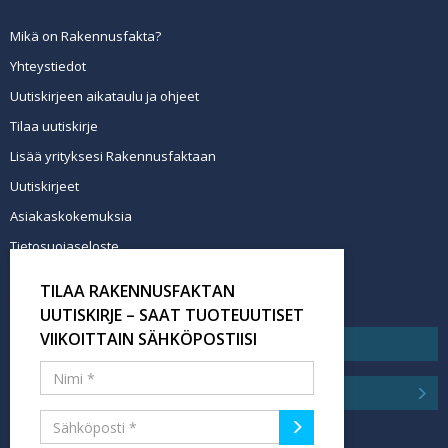
Mikä on Rakennusfakta?
Yhteystiedot
Uutiskirjeen aikataulu ja ohjeet
Tilaa uutiskirje
Lisää yrityksesi Rakennusfaktaan
Uutiskirjeet
Asiakaskokemuksia
Tietosuojaseloste
Newsletter info in English
TILAA RAKENNUSFAKTAN
Tilaa uutiskirje
UUTISKIRJE – SAAT TUOTEUUTISET
VIIKOITTAIN SÄHKÖPOSTIISI