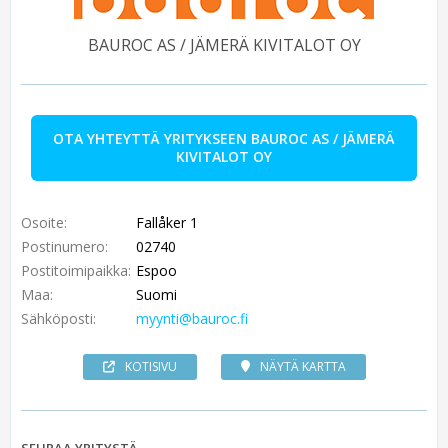
BAUROC AS / JÄMERÄ KIVITALOT OY
OTA YHTEYTTÄ YRITYKSEEN BAUROC AS / JÄMERÄ
KIVITALOT OY
Osoite:
Fallåker 1
Postinumero:
02740
Postitoimipaikka:
Espoo
Maa:
Suomi
Sähköposti:
myynti@bauroc.fi
KOTISIVU
NÄYTÄ KARTTA