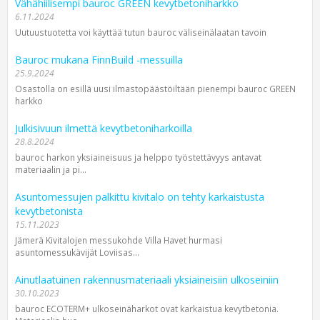
Vähähiilisempi bauroc GREEN kevytbetoniharkko
6.11.2024
Uutuustuotetta voi käyttää tutun bauroc väliseinälaatan tavoin
Bauroc mukana FinnBuild -messuilla
25.9.2024
Osastolla on esillä uusi ilmastopäästöiltään pienempi bauroc GREEN
harkko
Julkisivuun ilmettä kevytbetoniharkoilla
28.8.2024
bauroc harkon yksiaineisuus ja helppo työstettävyys antavat
materiaalin ja pi...
Asuntomessujen palkittu kivitalo on tehty karkaistusta
kevytbetonista
15.11.2023
Jämerä Kivitalojen messukohde Villa Havet hurmasi
asuntomessukävijät Loviisas...
Ainutlaatuinen rakennusmateriaali yksiaineisiin ulkoseiniin
30.10.2023
bauroc ECOTERM+ ulkoseinäharkot ovat karkaistua kevytbetonia.