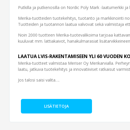
Putkilla ja putkenosilla on Nordic Poly Mark -laatumerkki ja 
Merika-tuotteiden tuotekehitys, tuotanto ja markkinointi n
Tuotteiden ja tuotannon laatua valvovat sekä valmistaja et
Noin 2000 tuotteen Merika-tuotevalikoima tarjoaa kattavan
kuuluvat mm. lattiakaivot, hanakulmarasiat lisätarvikkeinee
LAATUA LVIS-RAKENTAMISEEN YLI 60 VUODEN K
Merika-tuotteet valmistaa Meriser Oy Merikarvialla. Perhey
laatu, jatkuva tuotekehitys ja innovatiiviset ratkaisut varmi
Jos talosi saisi valita….
LISÄTIETOJA