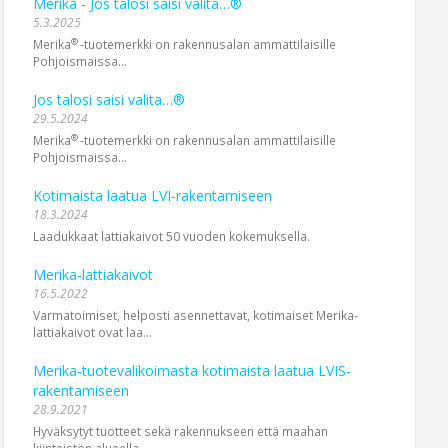
Merika - Jos talosi saisi valita…®
5.3.2025
®
Merika
-tuotemerkki on rakennusalan ammattilaisille
Pohjoismaissa...
Jos talosi saisi valita…®
29.5.2024
®
Merika
-tuotemerkki on rakennusalan ammattilaisille
Pohjoismaissa...
Kotimaista laatua LVI-rakentamiseen
18.3.2024
Laadukkaat lattiakaivot 50 vuoden kokemuksella.
Merika-lattiakaivot
16.5.2022
Varmatoimiset, helposti asennettavat, kotimaiset Merika-
lattiakaivot ovat laa...
Merika-tuotevalikoimasta kotimaista laatua LVIS-
rakentamiseen
28.9.2021
Hyväksytyt tuotteet sekä rakennukseen että maahan
kiinteistön alueella.