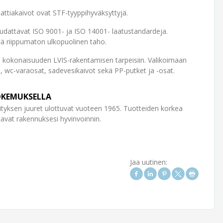
lattiakaivot ovat STF-tyyppihyväksyttyjä.
oudattavat ISO 9001- ja ISO 14001- laatustandardeja.
tä riippumaton ulkopuolinen taho.
 kokonaisuuden LVIS-rakentamisen tarpeisiin. Valikoimaan
n, wc-varaosat, sadevesikaivot sekä PP-putket ja -osat.
OKEMUKSELLA
rityksen juuret ulottuvat vuoteen 1965. Tuotteiden korkea
stavat rakennuksesi hyvinvoinnin.
Jaa uutinen: