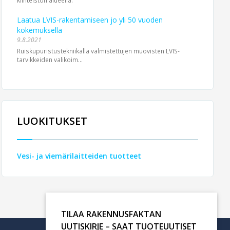
Laatua LVIS-rakentamiseen jo yli 50 vuoden
kokemuksella
9.8.2021
Ruiskupuristustekniikalla valmistettujen muovisten LVIS-
tarvikkeiden valikoim...
LUOKITUKSET
Vesi- ja viemärilaitteiden tuotteet
TILAA RAKENNUSFAKTAN
UUTISKIRJE – SAAT TUOTEUUTISET