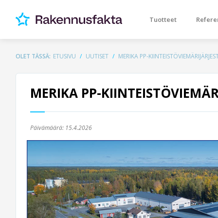
Tuotteet
Refere
OLET TÄSSÄ:
ETUSIVU
UUTISET
MERIKA PP-KIINTEISTÖVIEMÄRIJÄRJE
MERIKA PP-KIINTEISTÖVIEMÄ
Päivämäärä:
15.4.2026
Previous