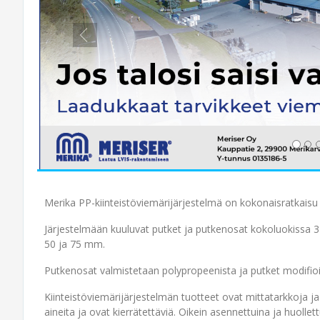
Merika PP-kiinteistöviemärijärjestelmä on kokonaisratkaisu j
Järjestelmään kuuluvat putket ja putkenosat kokoluokissa 3
50 ja 75 mm.
Putkenosat valmistetaan polypropeenista ja putket modifio
Kiinteistöviemärijärjestelmän tuotteet ovat mittatarkkoja j
aineita ja ovat kierrätettäviä. Oikein asennettuina ja huollettu