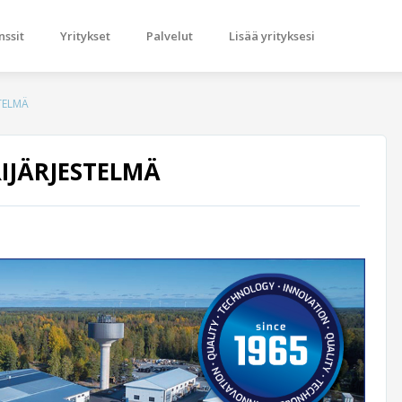
nssit
Yritykset
Palvelut
Lisää yrityksesi
STELMÄ
RIJÄRJESTELMÄ
Next