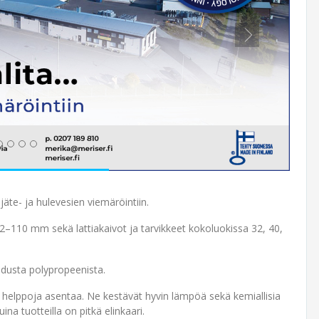
äte- ja hulevesien viemäröintiin.
2–110 mm sekä lattiakaivot ja tarvikkeet kokoluokissa 32, 40,
idusta polypropeenista.
a helppoja asentaa. Ne kestävät hyvin lämpöä sekä kemiallisia
ina tuotteilla on pitkä elinkaari.