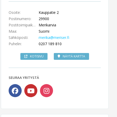
Osoite:
Kauppatie 2
Postinumero:
29900
Postitoimipaikka:
Merikarvia
Maa:
Suomi
Sähköposti:
merika@meriser.fi
Puhelin:
0207 189 810
KOTISIVU
NÄYTÄ KARTTA
SEURAA YRITYSTÄ