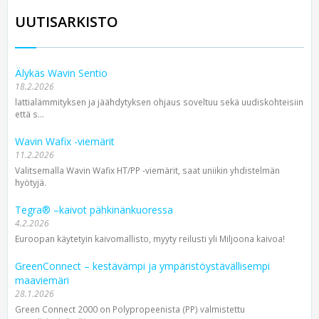
UUTISARKISTO
Älykäs Wavin Sentio
18.2.2026
lattialämmityksen ja jäähdytyksen ohjaus soveltuu sekä uudiskohteisiin
että s...
Wavin Wafix -viemärit
11.2.2026
Valitsemalla Wavin Wafix HT/PP -viemärit, saat uniikin yhdistelmän
hyötyjä.
Tegra® –kaivot pähkinänkuoressa
4.2.2026
Euroopan käytetyin kaivomallisto, myyty reilusti yli Miljoona kaivoa!
GreenConnect – kestävämpi ja ympäristöystävällisempi
maaviemäri
28.1.2026
Green Connect 2000 on Polypropeenista (PP) valmistettu