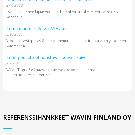
27.6.2022
LVI-alalla menee lujaa! Vedä hetki henkeä ja kokeile työtovereidesi
kanssa, s...
Tutustu uuteen Wavin AS+:aan
5.10.2021
Ylivoimaisesti paras äänenvaimennus ei ole sattumaa vaan yli kolmen
kymmenen ...
Tutut periaatteet haastava sadevesikaivo
7.9.2021
Wavin Tegra SVK haastaa sadevesikaivojen aiemmat
suunnitteluperiaatteet. Se o...
REFERENSSIHANKKEET
WAVIN FINLAND OY