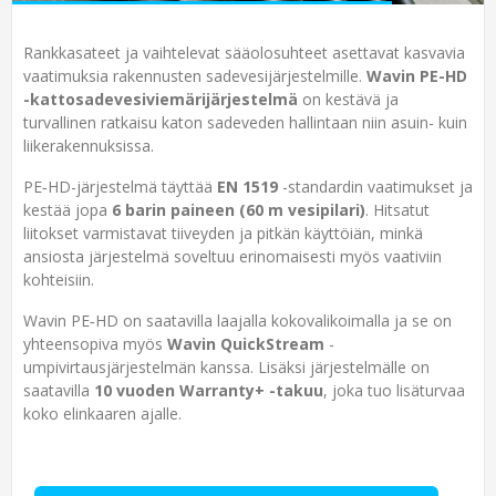
Rankkasateet ja vaihtelevat sääolosuhteet asettavat kasvavia
vaatimuksia rakennusten sadevesijärjestelmille.
Wavin PE-HD
-kattosadevesiviemärijärjestelmä
on kestävä ja
turvallinen ratkaisu katon sadeveden hallintaan niin asuin- kuin
liikerakennuksissa.
PE‑HD-järjestelmä täyttää
EN 1519
-standardin vaatimukset ja
kestää jopa
6 barin paineen (60 m vesipilari)
. Hitsatut
liitokset varmistavat tiiveyden ja pitkän käyttöiän, minkä
ansiosta järjestelmä soveltuu erinomaisesti myös vaativiin
kohteisiin.
Wavin PE‑HD on saatavilla laajalla kokovalikoimalla ja se on
yhteensopiva myös
Wavin QuickStream
-
umpivirtausjärjestelmän kanssa. Lisäksi järjestelmälle on
saatavilla
10 vuoden Warranty+ -takuu
, joka tuo lisäturvaa
koko elinkaaren ajalle.