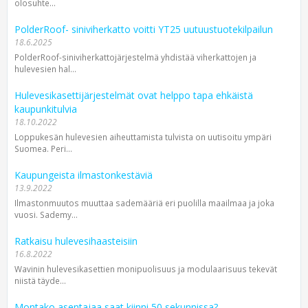
olosuhte...
PolderRoof- siniviherkatto voitti YT25 uutuustuotekilpailun
18.6.2025
PolderRoof-siniviherkattojärjestelmä yhdistää viherkattojen ja
hulevesien hal...
Hulevesikasettijärjestelmät ovat helppo tapa ehkäistä
kaupunkitulvia
18.10.2022
Loppukesän hulevesien aiheuttamista tulvista on uutisoitu ympäri
Suomea. Peri...
Kaupungeista ilmastonkestäviä
13.9.2022
Ilmastonmuutos muuttaa sademääriä eri puolilla maailmaa ja joka
vuosi. Sademy...
Ratkaisu hulevesihaasteisiin
16.8.2022
Wavinin hulevesikasettien monipuolisuus ja modulaarisuus tekevät
niistä täyde...
Montako asentajaa saat kiinni 50 sekunnissa?