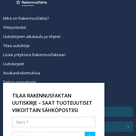
Mikä on Rakennusfakta?
Yhteystiedot
Uutiskirjeen aikataulu ja ohjeet
Tilaa uutiskirje
Lisää yrityksesi Rakennusfaktaan
Uutiskirjeet
Asiakaskokemuksia
Tietosuojaseloste
Newsletter info in English
TILAA RAKENNUSFAKTAN
Tilaa uutiskirje
UUTISKIRJE – SAAT TUOTEUUTISET
VIIKOITTAIN SÄHKÖPOSTIISI