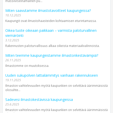
massiiviseinämäinen pu...
Miten saavutamme ilmastotavoitteet kaupungeissa?
10.12.2025
Kaupungit ovat ilmastohaasteiden kohtaamisen eturintamassa.
Oikea tuote oikeaan paikkaan – varmista paloturvallinen
viemäröinti
3.12.2025
Rakennusten paloturvallisuus alkaa oikeista materiaalivalinnoista.
Miten teemme kaupungeistamme ilmastonkestävämpiä?
26.11.2025
Ilmastomme on muutoksessa.
Uuden sukupolven lattialämmitys vanhaan rakennukseen
19.11.2025
Ilmaston vaihtelevuuden myötä kaupunkien on selvittävä äärimmäisistä
olosuhte...
Sadevesi ilmastokestävissä kaupungeissa
25.6.2025
Ilmaston vaihtelevuuden myötä kaupunkien on selvittävä äärimmäisistä