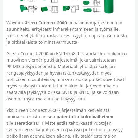
Wavinin
Green Connect 2000
‑maaviemärijärjestelmä on
suunniteltu erityisesti infrarakentamiseen ja työmaille,
joissa edellytetään korkeaa kestävyyttä, nopeaa asennusta
ja pitkäaikaista toimintavarmuutta.
Green Connect 2000 on EN 14758‑1 ‑standardin mukainen
muovinen viemäriputkijärjestelmä, joka valmistetaan
PP‑MD‑polypropeenista. Materiaali yhdistää korkean
rengasjäykkyyden ja hyvän iskunkestävyyden myös
pohjoisen olosuhteissa, minkä ansiosta putket soveltuvat
myös raskaasti kuormitetuille alueille. Järjestelmää on
saatavilla jäykkyysluokissa SN10 ja SN16, ja se voidaan
asentaa myös mataliin peitesyvyyksiin.
Yksi Green Connect 2000 ‑järjestelmän keskeisistä
ominaisuuksista on sen
patentoitu kolmivaiheinen
tiivisteratkaisu
. Tiiviste estää tehokkaasti vuotojen
syntymisen sekä pohjaveden pääsyn putkistoon ja pysyy
paikoillaan asennuksen aikana. Tiivistejärjestelmä on