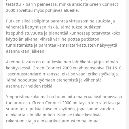
testattu 7 barin paineessa, minkä ansiosta Green Connect
2000 soveltuu myös pohjavesialueille.
Putkien sileä sisäpinta parantaa virtausominaisuuksia ja
vähentää liettymisen riskiä. Tämä tukee putkiston
itsepuhdistuvuutta ja pienentää kunnossapitotarvetta koko
käyttöiän aikana. Vihreä väri helpottaa putkiston
tunnistamista ja parantaa kameratarkastusten näkyvyyttä
asennuksen jälkeen.
Asennettavuus on ollut keskeinen lähtökohta järjestelmän
kehityksessä. Green Connect 2000 on yhteensopiva EN 1610
‑asennusstandardin kanssa, eikä se vaadi erikoistyökaluja.
Tämä nopeuttaa työmaan etenemistä ja vähentää
asennusvirheiden riskiä.
Ympäristönäkökulmat on huomioitu materiaalivalinnoissa ja
tuotannossa. Green Connect 2000 on täysin kierrätettävä ja
suunniteltu pitkäaikaiseen käyttöön, jopa sadan vuoden
elinkaarta silmällä pitäen. Näin se tukee kestävää
rakentamista ja elinkaarikustannusten hallintaa.