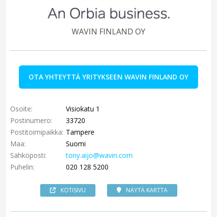
WAVIN FINLAND OY
OTA YHTEYTTÄ YRITYKSEEN WAVIN FINLAND OY
Osoite:
Visiokatu 1
Postinumero:
33720
Postitoimipaikka:
Tampere
Maa:
Suomi
Sähköposti:
tony.aijo@wavin.com
Puhelin:
020 128 5200
KOTISIVU
NÄYTÄ KARTTA