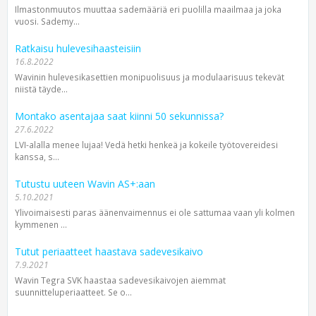
Ilmastonmuutos muuttaa sademääriä eri puolilla maailmaa ja joka
vuosi. Sademy...
Ratkaisu hulevesihaasteisiin
16.8.2022
Wavinin hulevesikasettien monipuolisuus ja modulaarisuus tekevät
niistä täyde...
Montako asentajaa saat kiinni 50 sekunnissa?
27.6.2022
LVI-alalla menee lujaa! Vedä hetki henkeä ja kokeile työtovereidesi
kanssa, s...
Tutustu uuteen Wavin AS+:aan
5.10.2021
Ylivoimaisesti paras äänenvaimennus ei ole sattumaa vaan yli kolmen
kymmenen ...
Tutut periaatteet haastava sadevesikaivo
7.9.2021
Wavin Tegra SVK haastaa sadevesikaivojen aiemmat
suunnitteluperiaatteet. Se o...