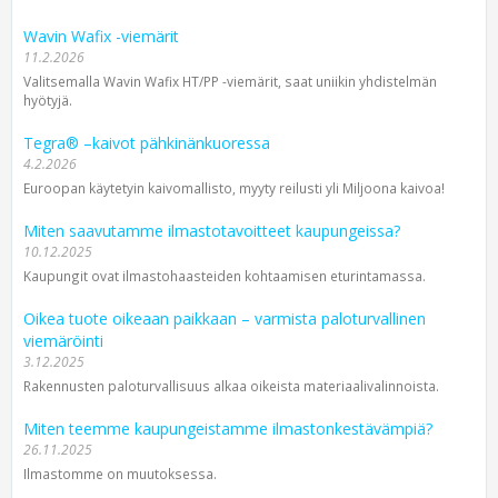
Wavin Wafix -viemärit
11.2.2026
Valitsemalla Wavin Wafix HT/PP -viemärit, saat uniikin yhdistelmän
hyötyjä.
Tegra® –kaivot pähkinänkuoressa
4.2.2026
Euroopan käytetyin kaivomallisto, myyty reilusti yli Miljoona kaivoa!
Miten saavutamme ilmastotavoitteet kaupungeissa?
10.12.2025
Kaupungit ovat ilmastohaasteiden kohtaamisen eturintamassa.
Oikea tuote oikeaan paikkaan – varmista paloturvallinen
viemäröinti
3.12.2025
Rakennusten paloturvallisuus alkaa oikeista materiaalivalinnoista.
Miten teemme kaupungeistamme ilmastonkestävämpiä?
26.11.2025
Ilmastomme on muutoksessa.