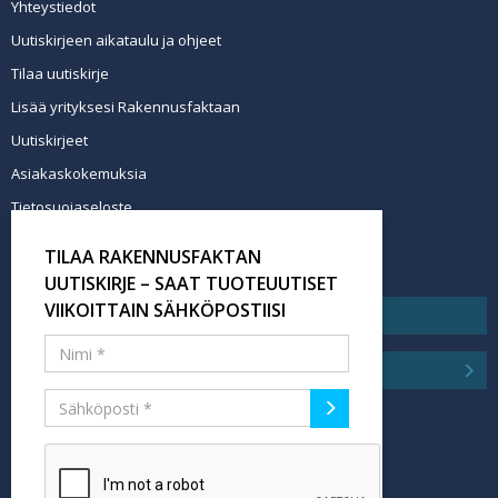
Yhteystiedot
Uutiskirjeen aikataulu ja ohjeet
Tilaa uutiskirje
Lisää yrityksesi Rakennusfaktaan
Uutiskirjeet
Asiakaskokemuksia
Tietosuojaseloste
Newsletter info in English
TILAA RAKENNUSFAKTAN
Tilaa uutiskirje
UUTISKIRJE – SAAT TUOTEUUTISET
VIIKOITTAIN SÄHKÖPOSTIISI