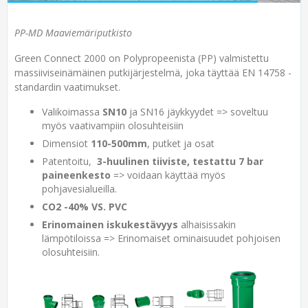
PP-MD Maaviemäriputkisto
Green Connect 2000 on Polypropeenista (PP) valmistettu
massiiviseinämäinen putkijärjestelmä, joka täyttää EN 14758 -
standardin vaatimukset.
Valikoimassa
SN10
ja SN16 jäykkyydet => soveltuu
myös vaativampiin olosuhteisiin
Dimensiot
110-500mm
, putket ja osat
Patentoitu,
3-huulinen tiiviste, testattu 7 bar
paineenkesto
=> voidaan käyttää myös
pohjavesialueilla.
CO2 -40% VS. PVC
Erinomainen iskukestävyys
alhaisissakin
lämpötiloissa => Erinomaiset ominaisuudet pohjoisen
olosuhteisiin.