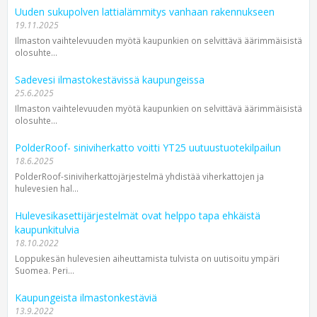
Uuden sukupolven lattialämmitys vanhaan rakennukseen
19.11.2025
Ilmaston vaihtelevuuden myötä kaupunkien on selvittävä äärimmäisistä
olosuhte...
Sadevesi ilmastokestävissä kaupungeissa
25.6.2025
Ilmaston vaihtelevuuden myötä kaupunkien on selvittävä äärimmäisistä
olosuhte...
PolderRoof- siniviherkatto voitti YT25 uutuustuotekilpailun
18.6.2025
PolderRoof-siniviherkattojärjestelmä yhdistää viherkattojen ja
hulevesien hal...
Hulevesikasettijärjestelmät ovat helppo tapa ehkäistä
kaupunkitulvia
18.10.2022
Loppukesän hulevesien aiheuttamista tulvista on uutisoitu ympäri
Suomea. Peri...
Kaupungeista ilmastonkestäviä
13.9.2022