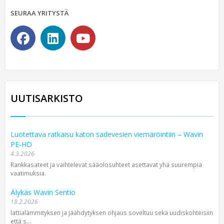
SEURAA YRITYSTÄ
UUTISARKISTO
Luotettava ratkaisu katon sadevesien viemäröintiin – Wavin
PE‑HD
4.3.2026
Rankkasateet ja vaihtelevat sääolosuhteet asettavat yhä suurempia
vaatimuksia.
Älykäs Wavin Sentio
18.2.2026
lattialämmityksen ja jäähdytyksen ohjaus soveltuu sekä uudiskohteisiin
että s...