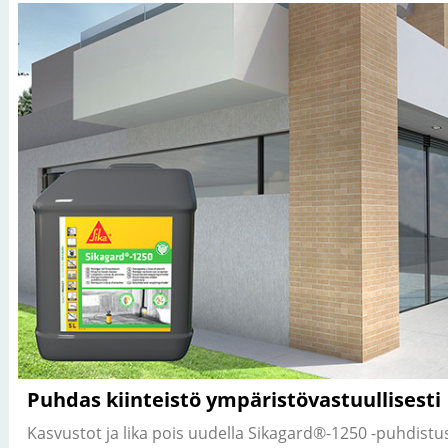
Puhdas kiinteistö ympäristövastuullisesti
Kasvustot ja lika pois uudella Sikagard®-1250 -puhdistus