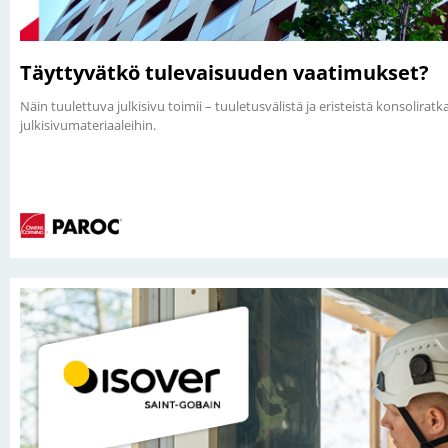
Täyttyvätkö tulevaisuuden vaatimukset?
Näin tuulettuva julkisivu toimii – tuuletusvälistä ja eristeistä konsoliratka
julkisivumateriaaleihin.