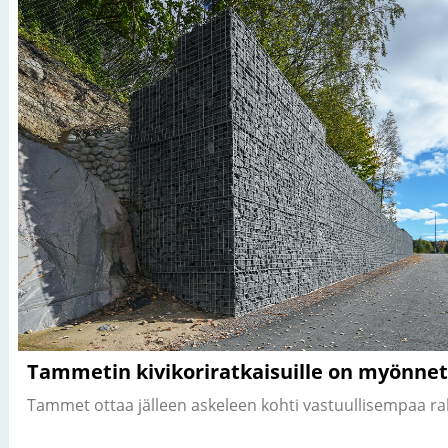
Tammetin kivikoriratkaisuille on myönne
Tammet ottaa jälleen askeleen kohti vastuullisempaa r