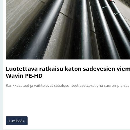
Luotettava ratkaisu katon sadevesien viem
Wavin PE‑HD
Rankkasateet ja vaihtelevat sääolosuhteet asettavat yhä suurempia vaa
Lue lisää »