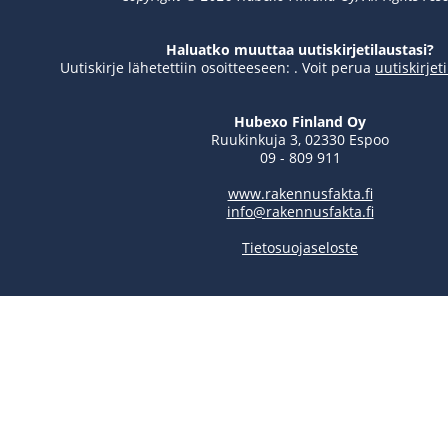
Haluatko muuttaa uutiskirjetilaustasi?
Uutiskirje lähetettiin osoitteeseen: . Voit perua
uutiskirjet
Hubexo Finland Oy
Ruukinkuja 3, 02330 Espoo
09 - 809 911
www.rakennusfakta.fi
info@rakennusfakta.fi
Tietosuojaseloste